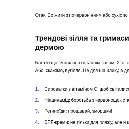
Отак. Бо жити з почервонінням або сухістю
Трендові зілля та гримаси
дермою
Багато що змінилося останнім часом. Хто з
Або, скажімо, вугілля. Не для шашлику, а дл
Сироватки з вітаміном C: щоб світилися
Ніацинамід: боротьба з червонощокіст
Ретиноїди: прощавай, зморшки!
SPF-креми: не тільки для пляжу, але й