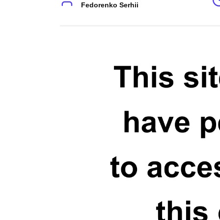
Fedorenko Serhii