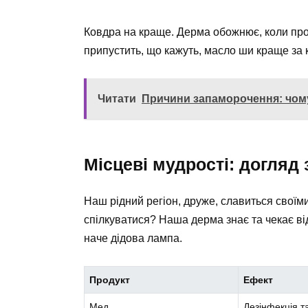
Ковдра на краще. Дерма обожнює, коли про н
припустить, що кажуть, масло ши краще з
Читати
Причини запаморочення: чому
Місцеві мудрості: догляд
Наш рідний регіон, друже, славиться своїми
спілкуватися? Наша дерма знає та чекає ві
наче дідова лампа.
Продукт
Ефект
Мед
Дезінфекція т