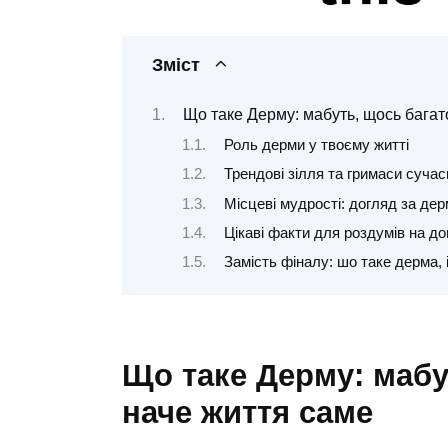
Зміст
Що таке Дерму: мабуть, щось багат
Роль дерми у твоєму житті
Трендові зілля та гримаси сучас
Місцеві мудрості: догляд за де
Цікаві факти для роздумів на до
Замість фіналу: шо таке дерма, 
Що таке Дерму: мабу
наче життя саме