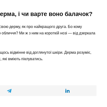
ерма, і чи варте воно балачок?
 свою дерму, як про найкращого друга. Бо кому
о обличчя? Ми ж з ним на короткій нозі — від дзеркала
ось відмінне від доглянутої шкіри. Дерма розуміє,
 які вміють піклуватись.