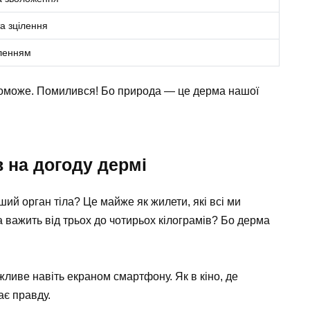
а зцілення
ленням
поможе. Помилився! Бо природа — це дерма нашої
в на догоду дермі
ший орган тіла? Це майже як жилети, які всі ми
а важить від трьох до чотирьох кілограмів? Бо дерма
жливе навіть екраном смартфону. Як в кіно, де
ає правду.