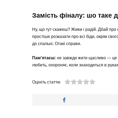
Замість фіналу: шо таке д
Ну, що тут скажеш? Живи і радій. Дбай про
простіше розказати про всі біди, окрім свог
до спальні. Отакі справи.
Пам’ятаєш:
не завжди жити щасливо — це щ
любить, охороняє, коли знаходиться в руках,
Оцініть статтю