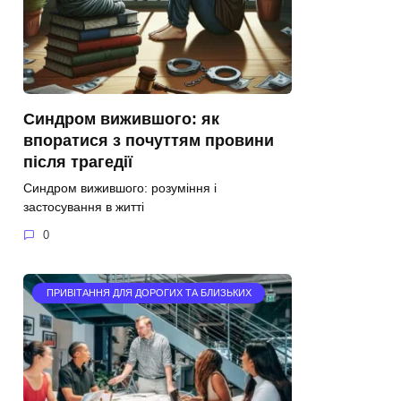
Синдром вижившого: як
впоратися з почуттям провини
після трагедії
Синдром вижившого: розуміння і
застосування в житті
0
ПРИВІТАННЯ ДЛЯ ДОРОГИХ ТА БЛИЗЬКИХ