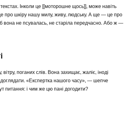
текстах. Інколи це [[моторошне щось]], може навіть
це про шкіру нашу милу, живу, людську. А ще — це про
об вона не псувалась, не старіла передчасно. Або ж —
і
 вітру, поганих слів. Вона захищає, жаліє, іноді
— доглядати. «Експертка нашого часу», — шепче
ут питання: і чим же цю пані догодити?