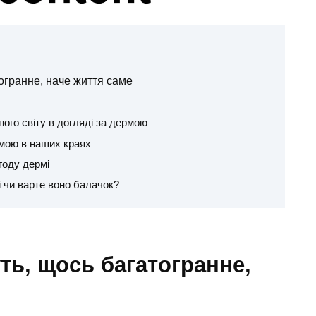
огранне, наче життя саме
ного світу в догляді за дермою
рмою в наших краях
году дермі
і чи варте воно балачок?
ть, щось багатогранне,