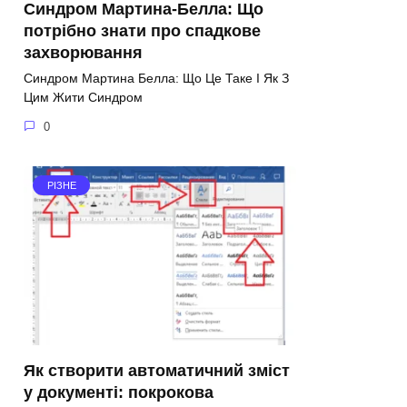
Синдром Мартина-Белла: Що
потрібно знати про спадкове
захворювання
Синдром Мартина Белла: Що Це Таке І Як З
Цим Жити Синдром
0
РІЗНЕ
Як створити автоматичний зміст
у документі: покрокова