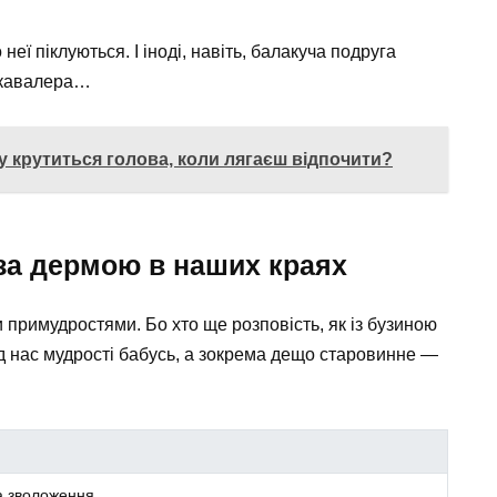
еї піклуються. І іноді, навіть, балакуча подруга
а кавалера…
 крутиться голова, коли лягаєш відпочити?
 за дермою в наших краях
 примудростями. Бо хто ще розповість, як із бузиною
д нас мудрості бабусь, а зокрема дещо старовинне —
а зволоження