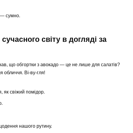
 — сумно.
 сучасного світу в догляді за
нав, що обгортки з авокадо — це не лише для салатів?
я обличчя. Ві-ву-гля!
, як свіжий помідор.
ю.
 щодення нашого рутину.