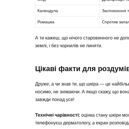
Календула
Заспокоєння т
Ромашка
Спротив запа
А ти кажеш, що нічого старовинного не до
землі, і без чорнилів не линяти.
Цікаві факти для роздумі
Друже, а чи знав ти, що шкіра — це найбіль
носимо, не знімаючи. А якщо скажу, що вон
завжди понад усе!
Технічні чарівності:
оцінка стану шкіри мо
телефонуєш дерматологу, а екран розповід