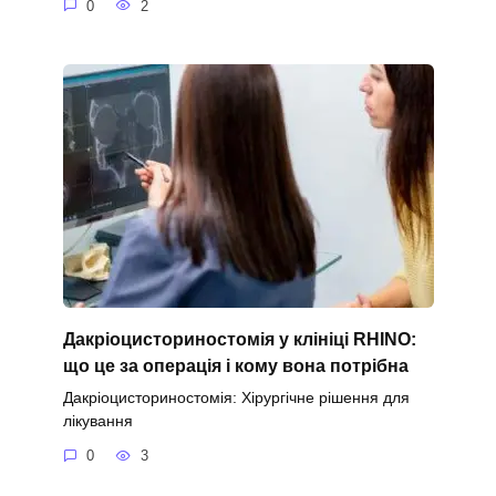
0
2
Дакріоцисториностомія у клініці RHINO:
що це за операція і кому вона потрібна
Дакріоцисториностомія: Хірургічне рішення для
лікування
0
3