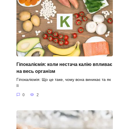
Гіпокаліємія: коли нестача калію впливає
на весь організм
Гіпокаліємія: Що це таке, чому вона виникає та як
її
0
2