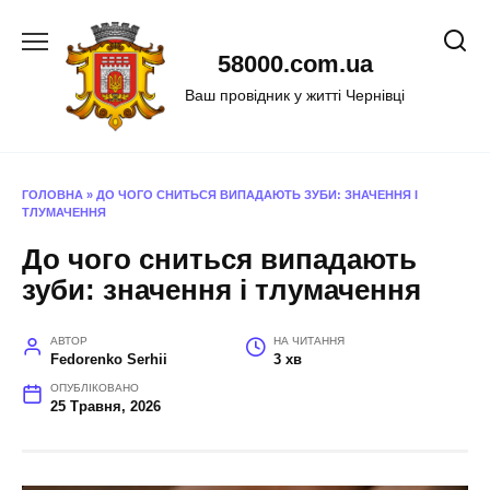
Перейти
до
58000.com.ua
вмісту
Ваш провідник у житті Чернівці
ГОЛОВНА
»
ДО ЧОГО СНИТЬСЯ ВИПАДАЮТЬ ЗУБИ: ЗНАЧЕННЯ І
ТЛУМАЧЕННЯ
До чого сниться випадають
зуби: значення і тлумачення
АВТОР
НА ЧИТАННЯ
Fedorenko Serhii
3 хв
ОПУБЛІКОВАНО
25 Травня, 2026