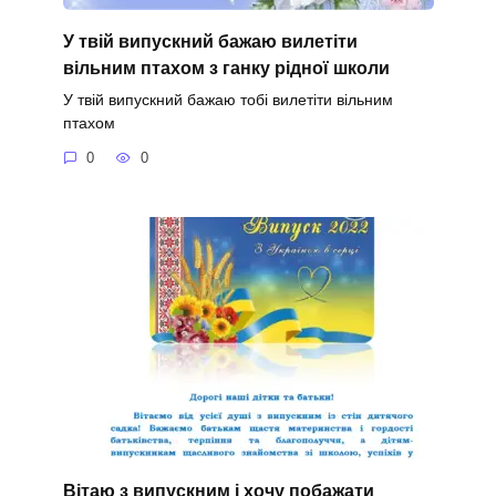
У твій випускний бажаю вилетіти
вільним птахом з ганку рідної школи
У твій випускний бажаю тобі вилетіти вільним
птахом
0
0
Вітаю з випускним і хочу побажати