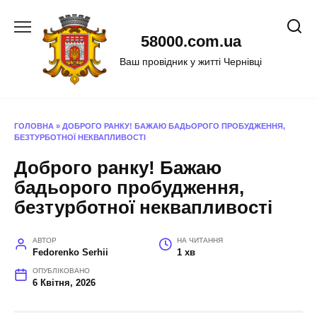
Перейти
до
58000.com.ua
вмісту
Ваш провідник у житті Чернівці
ГОЛОВНА
»
ДОБРОГО РАНКУ! БАЖАЮ БАДЬОРОГО ПРОБУДЖЕННЯ,
БЕЗТУРБОТНОЇ НЕКВАПЛИВОСТІ
Доброго ранку! Бажаю
бадьорого пробудження,
безтурботної неквапливості
АВТОР
НА ЧИТАННЯ
Fedorenko Serhii
1 хв
ОПУБЛІКОВАНО
6 Квітня, 2026