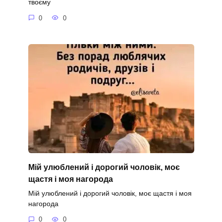
твоєму
0
0
Мій улюблений і дорогий чоловік, моє
щастя і моя нагорода
Мій улюблений і дорогий чоловік, моє щастя і моя
нагорода
0
0