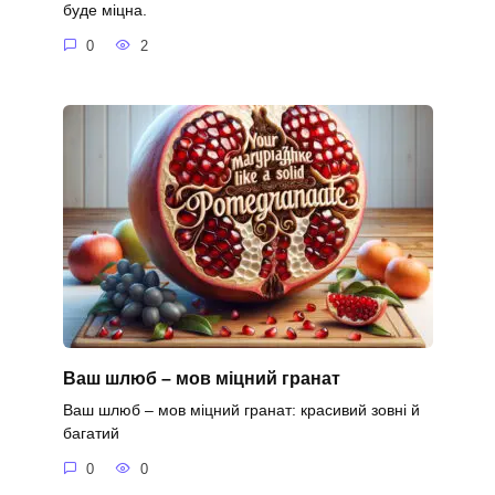
буде міцна.
0
2
Ваш шлюб – мов міцний гранат
Ваш шлюб – мов міцний гранат: красивий зовні й
багатий
0
0