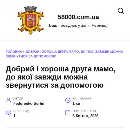
Перейти
до
58000.com.ua
вмісту
Ваш провідник у житті Чернівці
ГОЛОВНА
»
ДОБРИЙ І ХОРОША ДРУГА МАМО, ДО ЯКОЇ ЗАВЖДИ МОЖНА
ЗВЕРНУТИСЯ ЗА ДОПОМОГОЮ
Добрий і хороша друга мамо,
до якої завжди можна
звернутися за допомогою
АВТОР
НА ЧИТАННЯ
Fedorenko Serhii
1 хв
ПЕРЕГЛЯДІВ
ОПУБЛІКОВАНО
1
6 Квітня, 2026