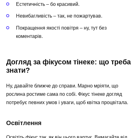
Естетичність – бо красивий.
Невибагливість – так, не пожартував.
Покращення якості повітря – ну, тут без
коментарів.
Догляд за фікусом тінеке: що треба
знати?
Ну, давайте ближче до справи. Марно мріяти, що
рослина ростиме сама по собі. Фікус тінеке догляд
потребує певних умов і уваги, щоб квітка процвітала.
Освітлення
Освітіть фікус так, як він цього вартує. Вимагайте від