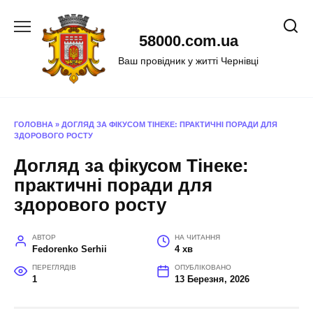
Перейти
до
58000.com.ua
вмісту
Ваш провідник у житті Чернівці
ГОЛОВНА
»
ДОГЛЯД ЗА ФІКУСОМ ТІНЕКЕ: ПРАКТИЧНІ ПОРАДИ ДЛЯ
ЗДОРОВОГО РОСТУ
Догляд за фікусом Тінеке:
практичні поради для
здорового росту
АВТОР
НА ЧИТАННЯ
Fedorenko Serhii
4 хв
ПЕРЕГЛЯДІВ
ОПУБЛІКОВАНО
1
13 Березня, 2026