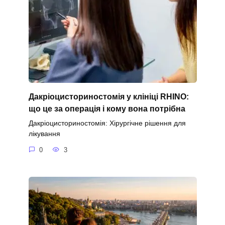
Дакріоцисториностомія у клініці RHINO:
що це за операція і кому вона потрібна
Дакріоцисториностомія: Хірургічне рішення для
лікування
0
3