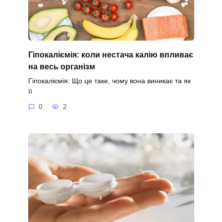
Гіпокаліємія: коли нестача калію впливає
на весь організм
Гіпокаліємія: Що це таке, чому вона виникає та як
її
0
2