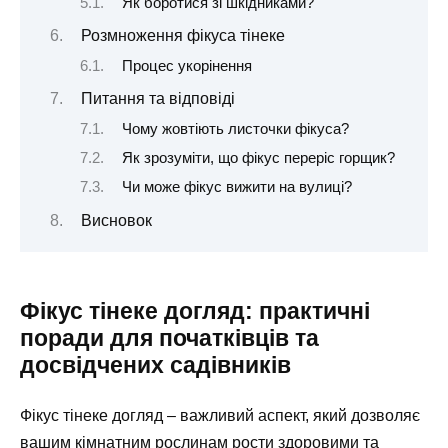
Як боротися зі шкідниками?
Розмноження фікуса тінеке
Процес укорінення
Питання та відповіді
Чому жовтіють листочки фікуса?
Як зрозуміти, що фікус переріс горщик?
Чи може фікус вижити на вулиці?
Висновок
Фікус тінеке догляд: практичні
поради для початківців та
досвідчених садівників
Фікус тінеке догляд – важливий аспект, який дозволяє
вашим кімнатним рослинам рости здоровими та