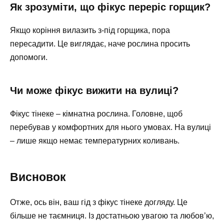
Як зрозуміти, що фікус переріс горщик?
Якщо коріння вилазить з-під горщика, пора
пересадити. Це виглядає, наче рослина просить
допомоги.
Чи може фікус вижити на вулиці?
Фікус тінеке – кімнатна рослина. Головне, щоб
перебував у комфортних для нього умовах. На вулиці
– лише якщо немає температурних коливань.
Висновок
Отже, ось він, ваш гід з фікус тінеке догляду. Це
більше не таємниця. Із достатньою увагою та любов’ю,