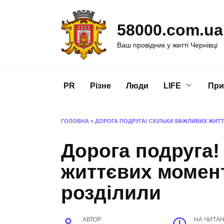
Перейти
до
58000.com.ua
вмісту
Ваш провідник у житті Чернівці
PR
Різне
Люди
LIFE
При
ГОЛОВНА
»
ДОРОГА ПОДРУГА! СКІЛЬКИ ВАЖЛИВИХ ЖИТ
Дорога подруга!
життєвих момент
розділили
АВТОР
НА ЧИТА