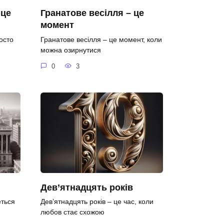
 це
Гранатове весілля – це
момент
осто
Гранатове весілля – це момент, коли
можна озирнутися
0
3
Дев’ятнадцять років
еться
Дев’ятнадцять років – це час, коли
любов стає схожою