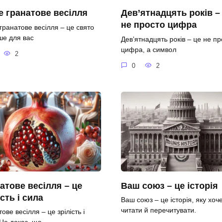
 гранатове весілля
Дев’ятнадцять років –
не просто цифра
гранатове весілля – це свято
ше для вас
Дев’ятнадцять років – це не пр
цифра, а символ
2
0
2
атове весілля – це
Ваш союз – це історія
ість і сила
Ваш союз – це історія, яку хоч
читати й перечитувати.
ове весілля – це зрілість і