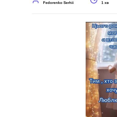
Fedorenko Serhii
1 хв