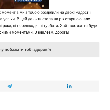
моментів ми з тобою розділили на двох! Радості і
а успіхи. В цей день ти стала на рік старшою, але
ні роки, ні перешкоди, ні турботи. Хай твоє життя буде
існими моментами. З ювілеєм, дорога!
у побажати тобі здоров’я