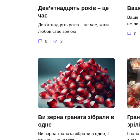
Дев’ятнадцять років – це
Ваше
час
Ваше 
не ли
Дев’ятнадцять років – це час, коли
любов стає зрілою
0
0
2
Ви зерна граната зібрали в
Гран
одне
зріл
Ви зерна граната зібрали в одне, І
Гранат