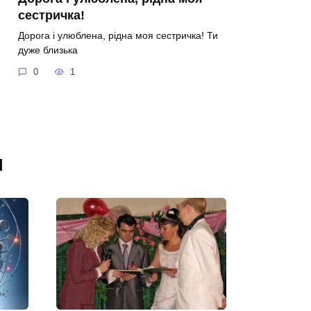
сестричка!
Дорога і улюблена, рідна моя сестричка! Ти
дуже близька
0
1
я