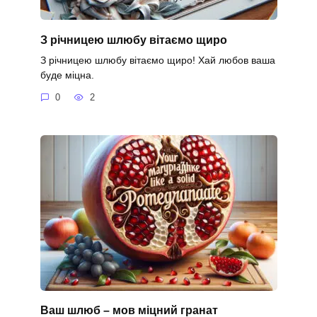
З річницею шлюбу вітаємо щиро
З річницею шлюбу вітаємо щиро! Хай любов ваша
буде міцна.
0
2
Ваш шлюб – мов міцний гранат