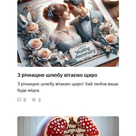
З річницею шлюбу вітаємо щиро
З річницею шлюбу вітаємо щиро! Хай любов ваша
буде міцна.
0
2