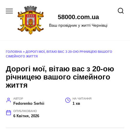
Перейти
до
58000.com.ua
вмісту
Ваш провідник у житті Чернівці
ГОЛОВНА
»
ДОРОГІ МОЇ, ВІТАЮ ВАС З 20-ОЮ РІЧНИЦЕЮ ВАШОГО
СІМЕЙНОГО ЖИТТЯ
Дорогі мої, вітаю вас з 20-ою
річницею вашого сімейного
життя
АВТОР
НА ЧИТАННЯ
Fedorenko Serhii
1 хв
ОПУБЛІКОВАНО
6 Квітня, 2026