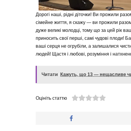
Дорогі наші, рідні діточки! Ви прожили раз
сімейне життя, я скажу — ви прожили разом
дуже великі молодці, тому що за цей рік ва
приносить свої перші, самі чудові плоди! Б
ваші серця не огрубіли, а залишалися чист
людей! Щастя і любові, розуміння і натхнен
Читати
Кажуть, що 13 — нещасливе ч
Оцініть статтю