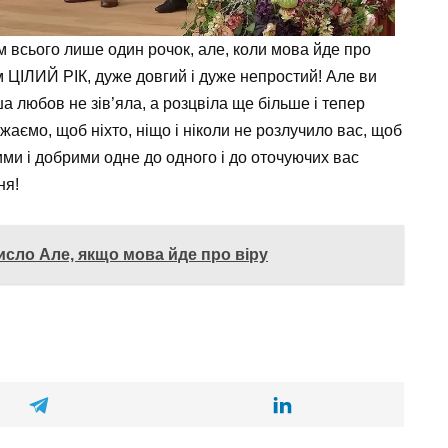
ом всього лише один рочок, але, коли мова йде про
 ЦІЛИЙ РІК, дуже довгий і дуже непростий! Але ви
ша любов не зів’яла, а розцвіла ще більше і тепер
ажаємо, щоб ніхто, ніщо і ніколи не розлучило вас, щоб
ими і добрими одне до одного і до оточуючих вас
ня!
исло Але, якщо мова йде про віру