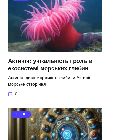
Актинія: унікальність і роль в
екосистемі морських глибин
Актинія: диво морського глибини Актинія —
морське створіння
0
РІЗНЕ