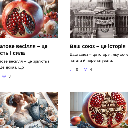
атове весілля – це
Ваш союз – це історія
ість і сила
Ваш союз – це історія, яку хоч
читати й перечитувати.
ове весілля – це зрілість і
 Це доказ, що
0
4
3