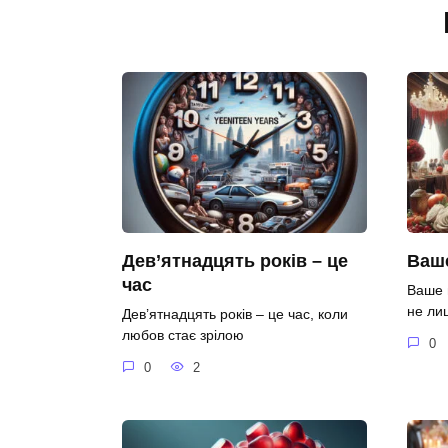
Дев’ятнадцять років – це
Ваше
час
Ваше 
не ли
Дев’ятнадцять років – це час, коли
любов стає зрілою
0
0
2