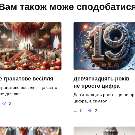
Вам також може сподобатис
 гранатове весілля
Дев’ятнадцять років –
не просто цифра
гранатове весілля – це свято
ше для вас
Дев’ятнадцять років – це не пр
цифра, а символ
2
0
2