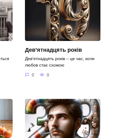
Дев’ятнадцять років
еться
Дев’ятнадцять років – це час, коли
любов стає схожою
0
0