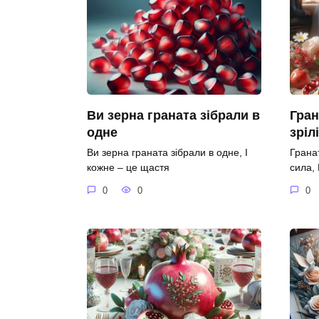
Ви зерна граната зібрали в
Гран
одне
зріл
Ви зерна граната зібрали в одне, І
Гранат
кожне – це щастя
сила,
0
0
0