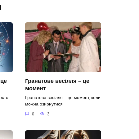
я
 це
Гранатове весілля – це
момент
осто
Гранатове весілля – це момент, коли
можна озирнутися
0
3