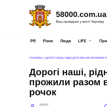
Перейти
до
58000.com.ua
вмісту
Ваш провідник у житті Чернівці
PR
Різне
Люди
LIFE
При
ГОЛОВНА
»
ДОРОГІ НАШІ, РІДНІ ДІТОЧКИ! ВИ ПРОЖИЛ
Дорогі наші, рід
прожили разом 
рочок
АВТОР