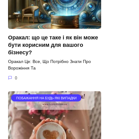
Оракал: що це таке і як він може
бути корисним для вашого
бізнесу?
Оракал Це: Все, Що Потрібно Знати Про
Ворожіння Та
0
ПОБАЖАННЯ НА БУДЬ-ЯКІ ВИПАДКИ