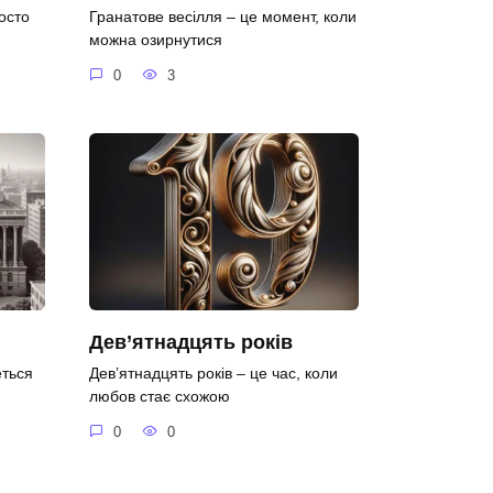
осто
Гранатове весілля – це момент, коли
можна озирнутися
0
3
Дев’ятнадцять років
еться
Дев’ятнадцять років – це час, коли
любов стає схожою
0
0