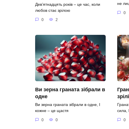
не ли
Дев’ятнадцять років – це час, коли
любов стає зрілою
0
0
2
Ви зерна граната зібрали в
Гран
одне
зріл
Ви зерна граната зібрали в одне, І
Гранат
кожне – це щастя
сила,
0
0
0