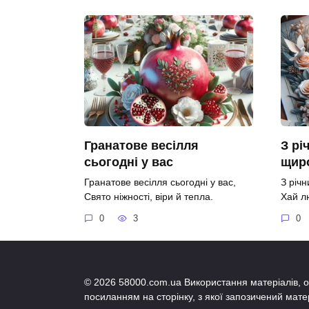
Гранатове весілля
З рі
сьогодні у вас
щир
Гранатове весілля сьогодні у вас,
З річ
Свято ніжності, віри й тепла.
Хай л
0
3
0
© 2026 58000.com.ua Використання матеріалів, о
посиланням на сторінку, з якої запозичений мате