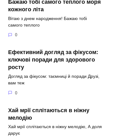
Бажаю тобі самого теплого моря
кожного літа
Вітаю з днем народження! Бажаю тобі
самого теплого
0
Ефективний догляд за фікусом:
ключові поради для здорового
росту
Догляд за фікусом: таємниці й поради Друзі,
вам теж
0
Хай мрії сплітаються в ніжну
мелодію
Хай мрії сплітаються в ніжну мелодію, А доля
дарує