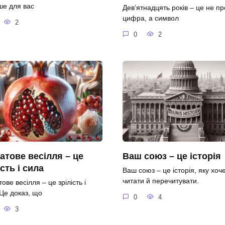
ше для вас
Дев’ятнадцять років – це не пр
цифра, а символ
2
0
2
атове весілля – це
Ваш союз – це історія
ість і сила
Ваш союз – це історія, яку хоч
читати й перечитувати.
ове весілля – це зрілість і
 Це доказ, що
0
4
3