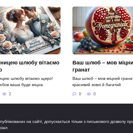
чницею шлюбу вітаємо
Ваш шлюб – мов міцн
о
гранат
ницею шлюбу вітаємо щиро!
Ваш шлюб – мов міцний гранат
юбов ваша буде міцна.
красивий зовні й багатий
2
0
0
публікованих на сайті, допускається тільки з письмового дозволу п
ріал.