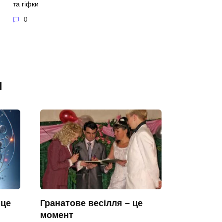
та гіфки
0
я
 це
Гранатове весілля – це
момент