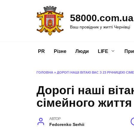
Перейти
до
58000.com.ua
вмісту
Ваш провідник у житті Чернівці
PR
Різне
Люди
LIFE
При
ГОЛОВНА
»
ДОРОГІ НАШІ ВІТАЮ ВАС З 23 РІЧНИЦЕЮ СІ
Дорогі наші віта
сімейного життя
АВТОР
Fedorenko Serhii