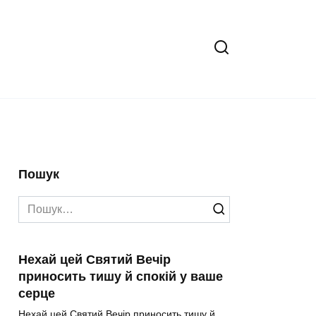
Пошук
Search
for:
Нехай цей Святий Вечір
приносить тишу й спокій у ваше
серце
Нехай цей Святий Вечір приносить тишу й