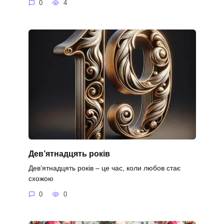
0
4
Дев’ятнадцять років
Дев’ятнадцять років – це час, коли любов стає
схожою
0
0