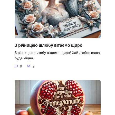
З річницею шлюбу вітаємо щиро
З річницею шлюбу вітаємо щиро! Хай любов ваша
буде міцна.
0
2