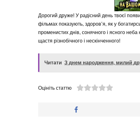
Дорогий друже! У радісний день твоєї появи 
фільмах показують, здоров’я, як у богатирсь
променистих днів, сонячного і ясного неба 
щастя різнобічного і нескінченного!
Читати
З днем народження, милий др
Оцініть статтю