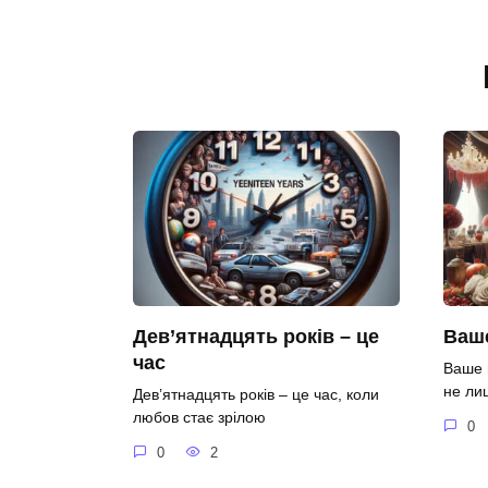
Дев’ятнадцять років – це
Ваше
час
Ваше 
не ли
Дев’ятнадцять років – це час, коли
любов стає зрілою
0
0
2