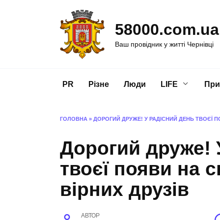
Перейти
до
58000.com.ua
вмісту
Ваш провідник у житті Чернівці
PR
Різне
Люди
LIFE
При
ГОЛОВНА
»
ДОРОГИЙ ДРУЖЕ! У РАДІСНИЙ ДЕНЬ ТВОЄЇ П
Дорогий друже! 
твоєї появи на с
вірних друзів
АВТОР