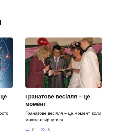
я
 це
Гранатове весілля – це
момент
осто
Гранатове весілля – це момент, коли
можна озирнутися
0
3