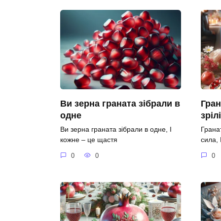
Ви зерна граната зібрали в
Гран
одне
зріл
Ви зерна граната зібрали в одне, І
Гранат
кожне – це щастя
сила,
0
0
0