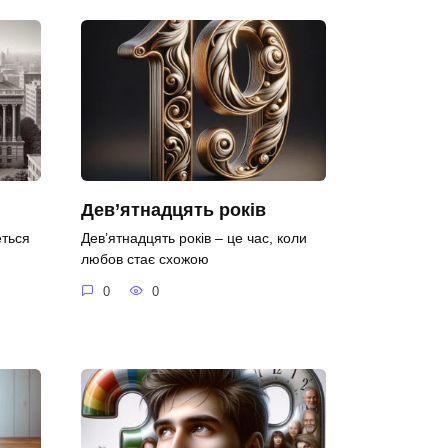
Дев’ятнадцять років
еться
Дев’ятнадцять років – це час, коли
любов стає схожою
0
0