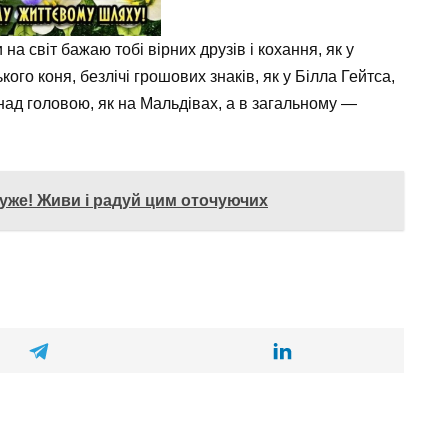
на світ бажаю тобі вірних друзів і кохання, як у
кого коня, безлічі грошових знаків, як у Білла Гейтса,
над головою, як на Мальдівах, а в загальному —
уже! Живи і радуй цим оточуючих