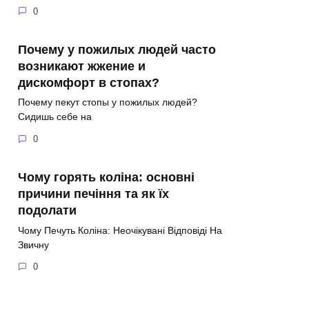
0
Почему у пожилых людей часто
возникают жжение и
дискомфорт в стопах?
Почему пекут стопы у пожилых людей?
Сидишь себе на
0
Чому горять коліна: основні
причини печіння та як їх
подолати
Чому Печуть Коліна: Неочікувані Відповіді На
Звичну
0