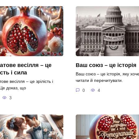
атове весілля – це
Ваш союз – це історія
ість і сила
Ваш союз – це історія, яку хоч
читати й перечитувати.
ове весілля – це зрілість і
 Це доказ, що
0
4
3