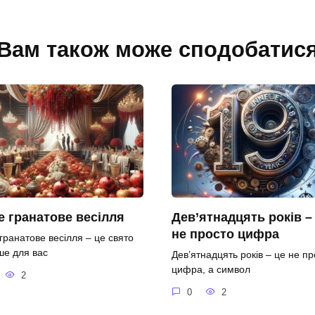
Вам також може сподобатис
 гранатове весілля
Дев’ятнадцять років –
не просто цифра
гранатове весілля – це свято
ше для вас
Дев’ятнадцять років – це не пр
цифра, а символ
2
0
2