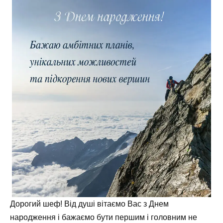
Дорогий шеф! Від душі вітаємо Вас з Днем
народження і бажаємо бути першим і головним не