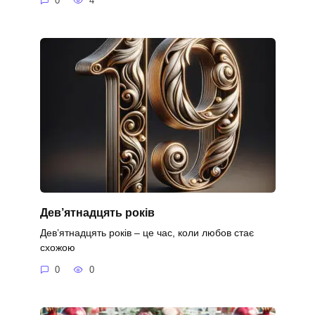
0
4
Дев’ятнадцять років
Дев’ятнадцять років – це час, коли любов стає
схожою
0
0