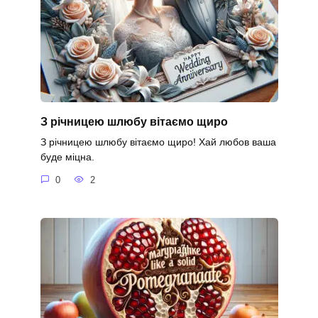
З річницею шлюбу вітаємо щиро
З річницею шлюбу вітаємо щиро! Хай любов ваша
буде міцна.
0
2