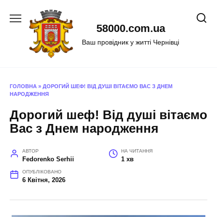
Перейти
до
58000.com.ua
вмісту
Ваш провідник у житті Чернівці
ГОЛОВНА
»
ДОРОГИЙ ШЕФ! ВІД ДУШІ ВІТАЄМО ВАС З ДНЕМ
НАРОДЖЕННЯ
Дорогий шеф! Від душі вітаємо
Вас з Днем народження
АВТОР
НА ЧИТАННЯ
Fedorenko Serhii
1 хв
ОПУБЛІКОВАНО
6 Квітня, 2026