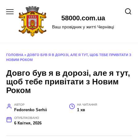
Перейти
до
58000.com.ua
вмісту
Ваш провідник у житті Чернівці
ГОЛОВНА
»
ДОВГО БУВ Я В ДОРОЗІ, АЛЕ Я ТУТ, ЩОБ ТЕБЕ ПРИВІТАТИ З
НОВИМ РОКОМ
Довго був я в дорозі, але я тут,
щоб тебе привітати з Новим
Роком
АВТОР
НА ЧИТАННЯ
Fedorenko Serhii
1 хв
ОПУБЛІКОВАНО
6 Квітня, 2026