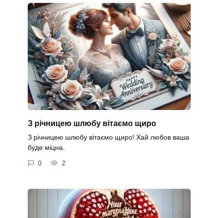
З річницею шлюбу вітаємо щиро
З річницею шлюбу вітаємо щиро! Хай любов ваша
буде міцна.
0
2