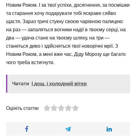
Новим Роком. І за твої успіхи, досягнення, за посмішки
та старання хочу подарувати тобі яскраве сяйво
щастя. Зараз тричі стукну своєю чарівною палицею:
на раз — запаляться вогники надії в твоєму серці, на
два — удача стане на твоєму шляху, на три —
станеться диво і здійсняться твої новорічні мрії. З
Новим Роком, а мені вже час, Діду Морозу ще багато
чого треба встигнути.
Читати
І дощ, і холодний вітер
Оцініть статтю