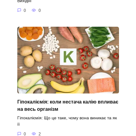
Вихідні
0
0
Гіпокаліємія: коли нестача калію впливає
на весь організм
Гіпокаліємія: Що це таке, чому вона виникає та як
її
0
2