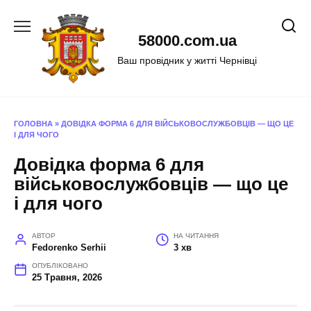
Перейти
до
58000.com.ua
вмісту
Ваш провідник у житті Чернівці
ГОЛОВНА
»
ДОВІДКА ФОРМА 6 ДЛЯ ВІЙСЬКОВОСЛУЖБОВЦІВ — ЩО ЦЕ
І ДЛЯ ЧОГО
Довідка форма 6 для
військовослужбовців — що це
і для чого
АВТОР
НА ЧИТАННЯ
Fedorenko Serhii
3 хв
ОПУБЛІКОВАНО
25 Травня, 2026