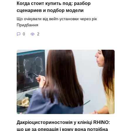
Когда стоит купить под: разбор
сценариев и подбор модели
Що очікувати від вейп-установки через рік
Придбання
0
2
Дакріоцисториностомія у клініці RHINO:
що це за операція і кому вона потрібна