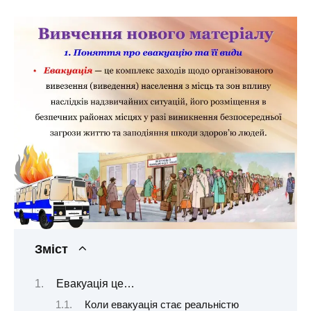
Зміст
Евакуація це…
Коли евакуація стає реальністю