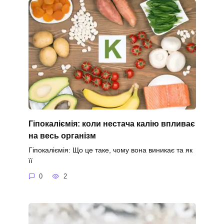
Гіпокаліємія: коли нестача калію впливає
на весь організм
Гіпокаліємія: Що це таке, чому вона виникає та як
її
0
2