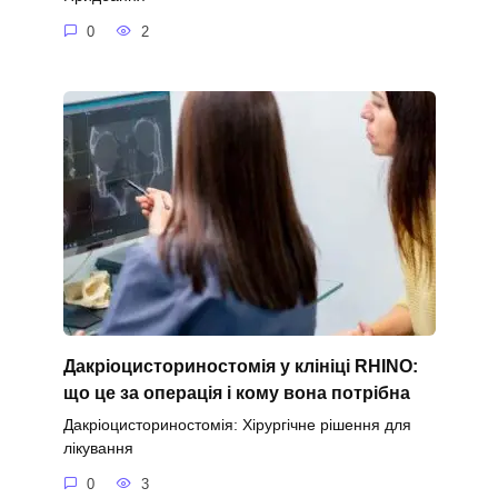
0
2
Дакріоцисториностомія у клініці RHINO:
що це за операція і кому вона потрібна
Дакріоцисториностомія: Хірургічне рішення для
лікування
0
3