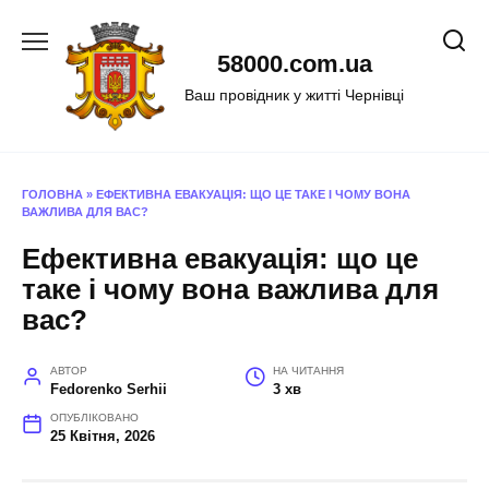
Перейти
до
58000.com.ua
вмісту
Ваш провідник у житті Чернівці
ГОЛОВНА
»
ЕФЕКТИВНА ЕВАКУАЦІЯ: ЩО ЦЕ ТАКЕ І ЧОМУ ВОНА
ВАЖЛИВА ДЛЯ ВАС?
Ефективна евакуація: що це
таке і чому вона важлива для
вас?
АВТОР
НА ЧИТАННЯ
Fedorenko Serhii
3 хв
ОПУБЛІКОВАНО
25 Квітня, 2026