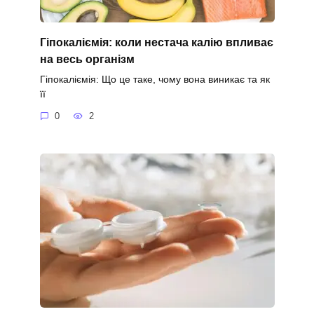
Гіпокаліємія: коли нестача калію впливає
на весь організм
Гіпокаліємія: Що це таке, чому вона виникає та як
її
0
2