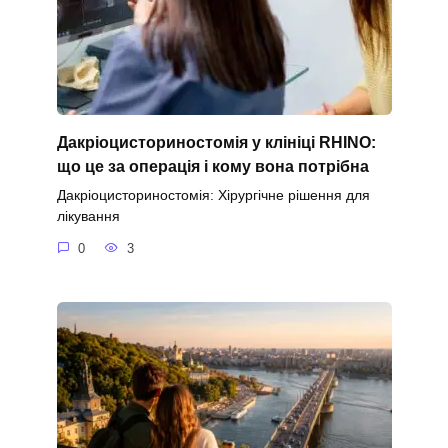
Дакріоцисториностомія у клініці RHINO:
що це за операція і кому вона потрібна
Дакріоцисториностомія: Хірургічне рішення для
лікування
0
3