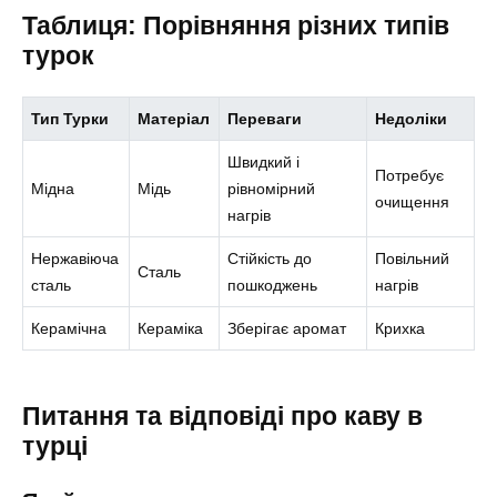
Таблиця: Порівняння різних типів
турок
Тип Турки
Матеріал
Переваги
Недоліки
Швидкий і
Потребує
Мідна
Мідь
рівномірний
очищення
нагрів
Нержавіюча
Стійкість до
Повільний
Сталь
сталь
пошкоджень
нагрів
Керамічна
Кераміка
Зберігає аромат
Крихка
Питання та відповіді про каву в
турці