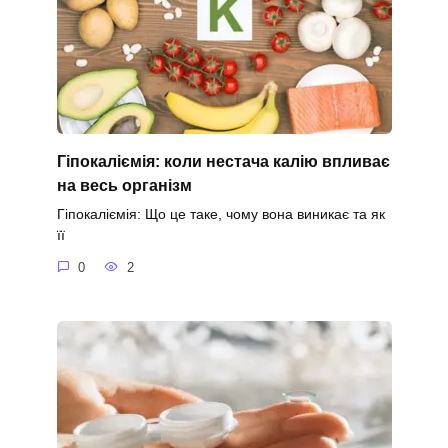
Гіпокаліємія: коли нестача калію впливає
на весь організм
Гіпокаліємія: Що це таке, чому вона виникає та як
її
0
2