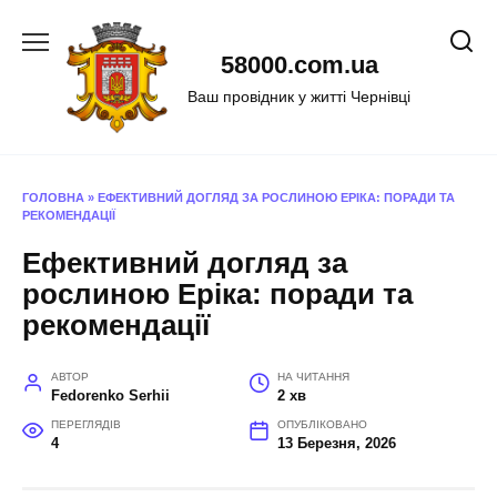
Перейти
до
58000.com.ua
вмісту
Ваш провідник у житті Чернівці
ГОЛОВНА
»
ЕФЕКТИВНИЙ ДОГЛЯД ЗА РОСЛИНОЮ ЕРІКА: ПОРАДИ ТА
РЕКОМЕНДАЦІЇ
Ефективний догляд за
рослиною Еріка: поради та
рекомендації
АВТОР
НА ЧИТАННЯ
Fedorenko Serhii
2 хв
ПЕРЕГЛЯДІВ
ОПУБЛІКОВАНО
4
13 Березня, 2026