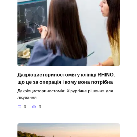
Дакріоцисториностомія у клініці RHINO:
що це за операція і кому вона потрібна
Дакріоцисториностомія: Хірургічне рішення для
лікування
0
3