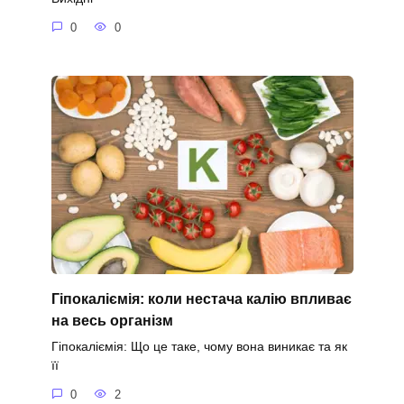
0
0
Гіпокаліємія: коли нестача калію впливає
на весь організм
Гіпокаліємія: Що це таке, чому вона виникає та як
її
0
2