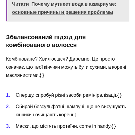
Читати
Почему мутнеет вода в аквариуме:
основные причины и решения проблемы
Збалансований підхід для
комбінованого волосся
Комбіноване? Хвилюєшся? Даремно. Це просто
означає, що твої кінчики можуть бути сухими, а корені
маслянистими.{ }
Спершу, спробуй різні засоби ремініралізації.{ }
Обирай безсульфатні шампуні, що не висушують
кінчики і очищають корені.{ }
Маски, що містять протеїни, come in handy.{ }