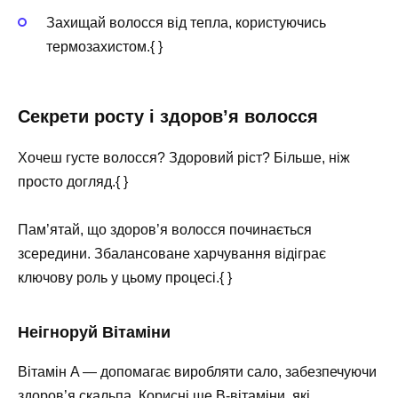
Захищай волосся від тепла, користуючись
термозахистом.{ }
Секрети росту і здоров’я волосся
Хочеш густе волосся? Здоровий ріст? Більше, ніж
просто догляд.{ }
Пам’ятай, що здоров’я волосся починається
зсередини. Збалансоване харчування відіграє
ключову роль у цьому процесі.{ }
Неігноруй Вітаміни
Вітамін A — допомагає виробляти сало, забезпечуючи
здоров’я скальпа. Корисні ще B-вітаміни, які