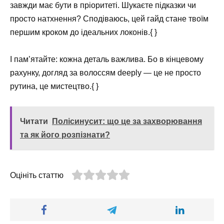
завжди має бути в пріоритеті. Шукаєте підказки чи
просто натхнення? Сподіваюсь, цей гайд стане твоїм
першим кроком до ідеальних локонів.{ }
І пам’ятайте: кожна деталь важлива. Бо в кінцевому
рахунку, догляд за волоссям deeply — це не просто
рутина, це мистецтво.{ }
Читати
Полісинусит: що це за захворювання
та як його розпізнати?
Оцініть статтю