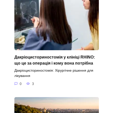
Дакріоцисториностомія у клініці RHINO:
що це за операція і кому вона потрібна
Дакріоцисториностомія: Хірургічне рішення для
лікування
0
3