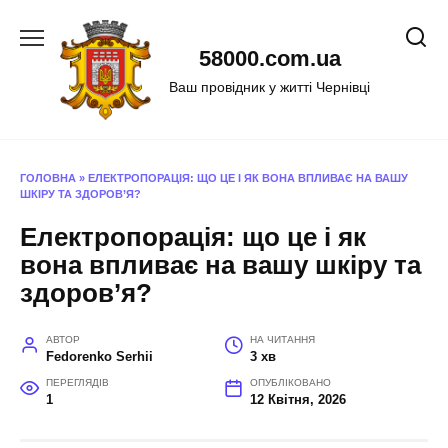
Перейти
до
58000.com.ua
вмісту
Ваш провідник у житті Чернівці
ГОЛОВНА
»
ЕЛЕКТРОПОРАЦІЯ: ЩО ЦЕ І ЯК ВОНА ВПЛИВАЄ НА ВАШУ
ШКІРУ ТА ЗДОРОВ’Я?
Електропорація: що це і як
вона впливає на вашу шкіру та
здоров’я?
АВТОР
НА ЧИТАННЯ
Fedorenko Serhii
3 хв
ПЕРЕГЛЯДІВ
ОПУБЛІКОВАНО
1
12 Квітня, 2026