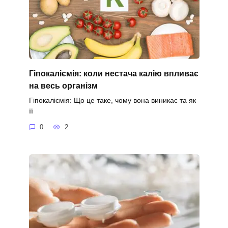
Гіпокаліємія: коли нестача калію впливає
на весь організм
Гіпокаліємія: Що це таке, чому вона виникає та як
її
0
2