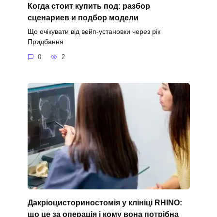
Когда стоит купить под: разбор
сценариев и подбор модели
Що очікувати від вейп-установки через рік
Придбання
0
2
Дакріоцисториностомія у клініці RHINO:
що це за операція і кому вона потрібна