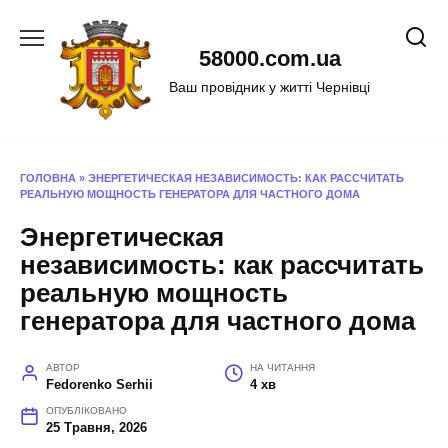
Перейти
до
58000.com.ua
вмісту
Ваш провідник у житті Чернівці
ГОЛОВНА
»
ЭНЕРГЕТИЧЕСКАЯ НЕЗАВИСИМОСТЬ: КАК РАССЧИТАТЬ
РЕАЛЬНУЮ МОЩНОСТЬ ГЕНЕРАТОРА ДЛЯ ЧАСТНОГО ДОМА
Энергетическая
независимость: как рассчитать
реальную мощность
генератора для частного дома
АВТОР
НА ЧИТАННЯ
Fedorenko Serhii
4 хв
ОПУБЛІКОВАНО
25 Травня, 2026