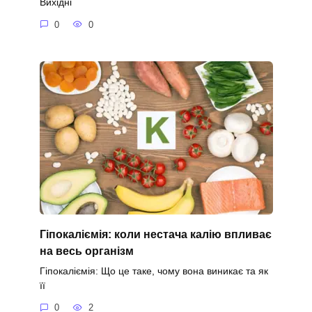
Вихідні
0
0
Гіпокаліємія: коли нестача калію впливає
на весь організм
Гіпокаліємія: Що це таке, чому вона виникає та як
її
0
2