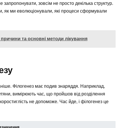
е запропонувати, зовсім не просто декілька структур.
ли, як ми еволюціонували, які процеси сформували
 причини та основні методи лікування
езу
аніше. Філогенез має подив знаряддя. Наприклад,
етяни, вимірюють час, що пройшов від розділення
 скоростиглість не допоможе. Час йде, і філогенез це
изначення