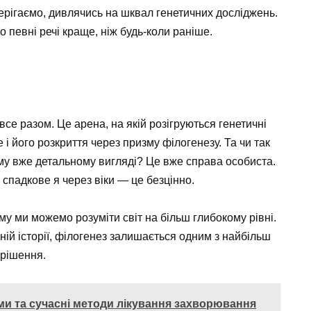
терігаємо, дивлячись на шквал генетичних досліджень.
о певні речі краще, ніж будь-коли раніше.
все разом. Це арена, на якій розігруються генетичні
 і його розкриття через призму філогенезу. Та чи так
ому вже детальному вигляді? Це вже справа особиста.
 спадкове я через віки — це безцінно.
му ми можемо розуміти світ на більш глибокому рівні.
ній історії, філогенез залишається одним з найбільш
ирішення.
ми та сучасні методи лікування захворювання