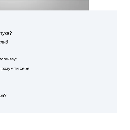
тука?
глиб
логенезу:
 розуміти себе
фа?