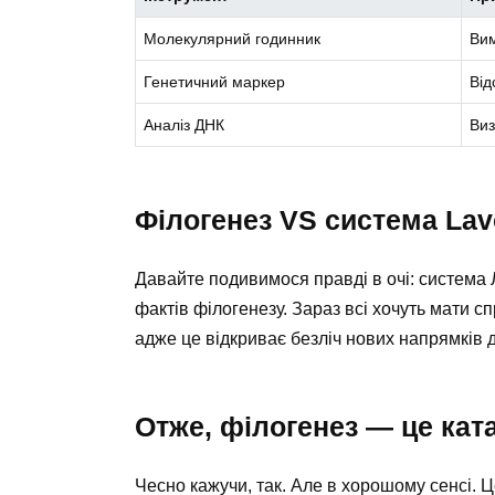
Молекулярний годинник
Вим
Генетичний маркер
Від
Аналіз ДНК
Виз
Філогенез VS система Lavo
Давайте подивимося правді в очі: система
фактів філогенезу. Зараз всі хочуть мати сп
адже це відкриває безліч нових напрямків 
Отже, філогенез — це ка
Чесно кажучи, так. Але в хорошому сенсі. 