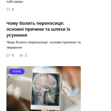
тобі океан
0
Чому болить переносиця:
основні причини та шляхи їх
усунення
Чому болить переносиця: основні причини та
лікування
0
1
РІЗНЕ