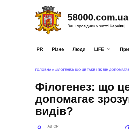
Перейти
до
58000.com.ua
вмісту
Ваш провідник у житті Чернівці
PR
Різне
Люди
LIFE
При
ГОЛОВНА
»
ФІЛОГЕНЕЗ: ЩО ЦЕ ТАКЕ І ЯК ВІН ДОПОМАГ
Філогенез: що це 
допомагає зроз
видів?
АВТОР