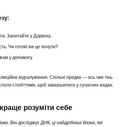
езу:
та. Запитайте у Дарвіна.
ть. Чи готові ви це почути?
вам у допомогу.
олюційне відгалуження. Спільні предки — ось чия тінь
 спати століттями, щоб завершитися у сучасних видах.
краще розуміти себе
ко. Він досліджує ДНК, ці найдрібніші блоки, які