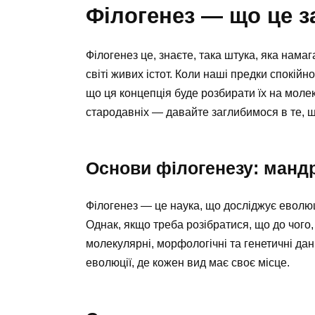
Філогенез — що це 
Філогенез це, знаєте, така штука, яка нама
світі живих істот. Коли наші предки спокійн
що ця концепція буде розбирати їх на молек
стародавніх — давайте заглибимося в те, щ
Основи філогенезу: мандр
Філогенез — це наука, що досліджує еволюці
Однак, якщо треба розібратися, що до чого,
молекулярні, морфологічні та генетичні дан
еволюції, де кожен вид має своє місце.