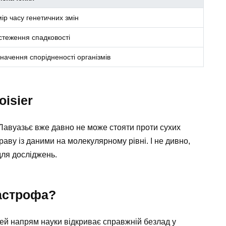
ір часу генетичних змін
стеження спадковості
начення спорідненості організмів
isier
 Лавуазьє вже давно не може стояти проти сухих
раву із даними на молекулярному рівні. І не дивно,
для досліджень.
тастрофа?
Цей напрям науки відкриває справжній безлад у