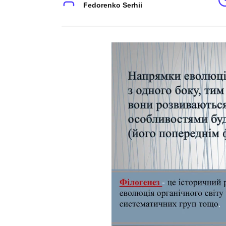
Fedorenko Serhii