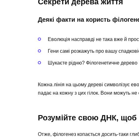
Секрети дерева життя
Деякі факти на користь філоген
Еволюція насправді не така вже й прос
Гени самі розкажуть про вашу спадковіс
Шукаєте рідню? Філогенетичне дерево 
Кожна лінія на цьому дереві символізує ев
падає на кожну з цих гілок. Вони можуть не
Розумійте свою ДНК, щоб 
Отже, філогенез копається досить-таки глибо