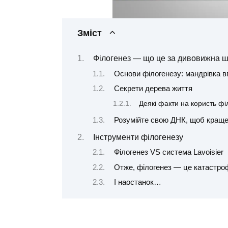
Зміст
Філогенез — що це за дивовижна ш
Основи філогенезу: мандрівка в
Секрети дерева життя
Деякі факти на користь фі
Розумійте свою ДНК, щоб краще
Інструменти філогенезу
Філогенез VS система Lavoisier
Отже, філогенез — це катастро
І наостанок…