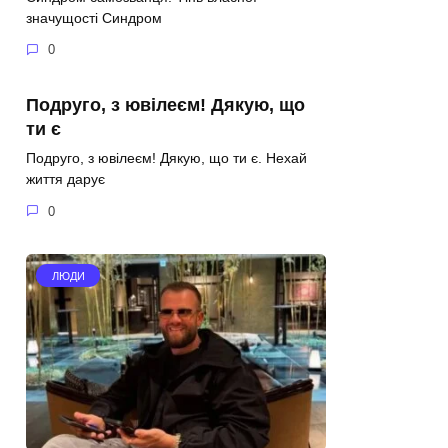
значущості Синдром
0
Подруго, з ювілеєм! Дякую, що
ти є
Подруго, з ювілеєм! Дякую, що ти є. Нехай
життя дарує
0
ЛЮДИ