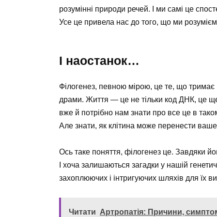
розумінні природи речей. І ми самі це спос
Усе це привела нас до того, що ми розумієм
І наостанок…
Філогенез, певною мірою, це те, що тримає 
драми. Життя — це не тільки код ДНК, це ще
вже й потрібно нам знати про все це в так
Але знати, як клітина може перенести ваше
Ось таке поняття, філогенез це. Завдяки йо
І хоча залишаються загадки у нашій генетич
захоплюючих і інтригуючих шляхів для їх в
Читати
Артропатія: Причини, симпто