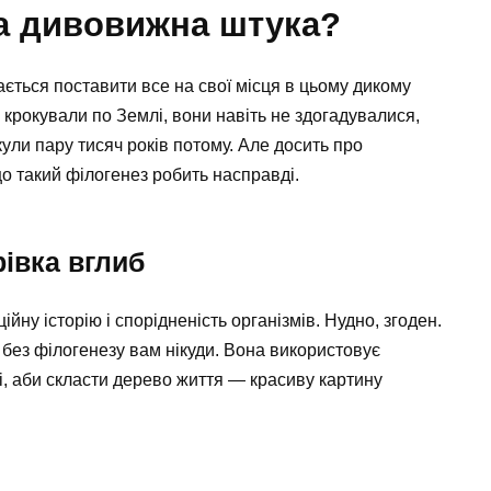
за дивовижна штука?
гається поставити все на свої місця в цьому дикому
о крокували по Землі, вони навіть не здогадувалися,
ули пару тисяч років потому. Але досить про
о такий філогенез робить насправді.
івка вглиб
йну історію і спорідненість організмів. Нудно, згоден.
 без філогенезу вам нікуди. Вона використовує
і, аби скласти дерево життя — красиву картину