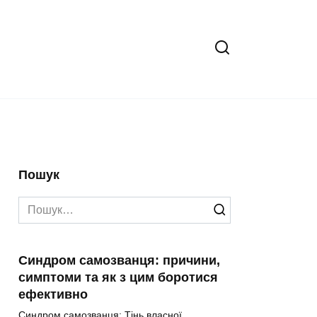
Пошук
Search
for:
Синдром самозванця: причини,
симптоми та як з цим боротися
ефективно
Синдром самозванця: Тінь власної