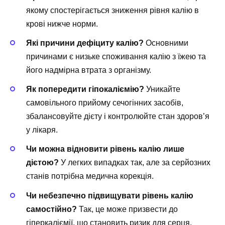
якому спостерігається зниження рівня калію в
крові нижче норми.
Які причини дефіциту калію?
Основними
причинами є низьке споживання калію з їжею та
його надмірна втрата з організму.
Як попередити гіпокаліємію?
Уникайте
самовільного прийому сечогінних засобів,
збалансовуйте дієту і контролюйте стан здоров’я
у лікаря.
Чи можна відновити рівень калію лише
дієтою?
У легких випадках так, але за серйозних
станів потрібна медична корекція.
Чи небезпечно підвищувати рівень калію
самостійно?
Так, це може призвести до
гіперкаліємії, що становить ризик для серця.