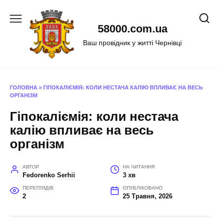
Перейти
до
58000.com.ua
вмісту
Ваш провідник у житті Чернівці
ГОЛОВНА
»
ГІПОКАЛІЄМІЯ: КОЛИ НЕСТАЧА КАЛІЮ ВПЛИВАЄ НА ВЕСЬ
ОРГАНІЗМ
Гіпокаліємія: коли нестача
калію впливає на весь
організм
АВТОР
НА ЧИТАННЯ
Fedorenko Serhii
3 хв
ПЕРЕГЛЯДІВ
ОПУБЛІКОВАНО
2
25 Травня, 2026