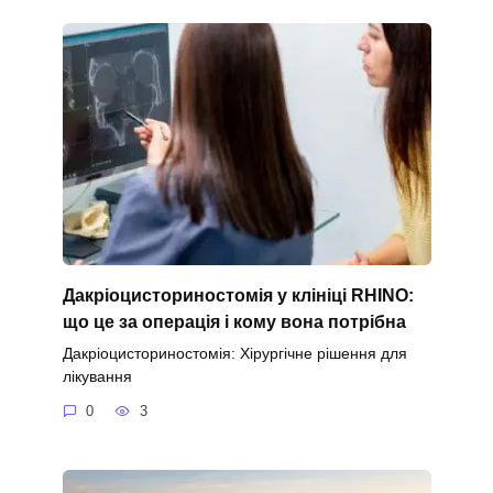
Дакріоцисториностомія у клініці RHINO:
що це за операція і кому вона потрібна
Дакріоцисториностомія: Хірургічне рішення для
лікування
0
3