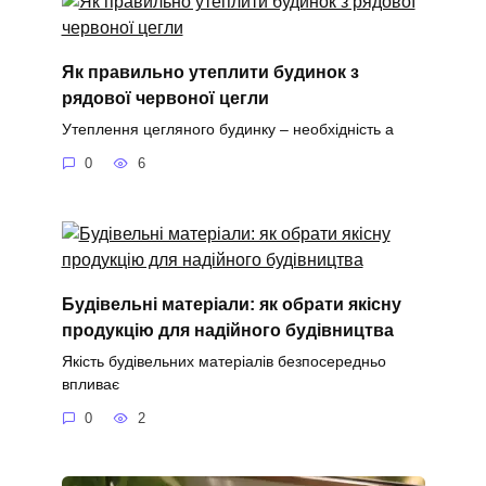
Як правильно утеплити будинок з
рядової червоної цегли
Утеплення цегляного будинку – необхідність а
0
6
Будівельні матеріали: як обрати якісну
продукцію для надійного будівництва
Якість будівельних матеріалів безпосередньо
впливає
0
2