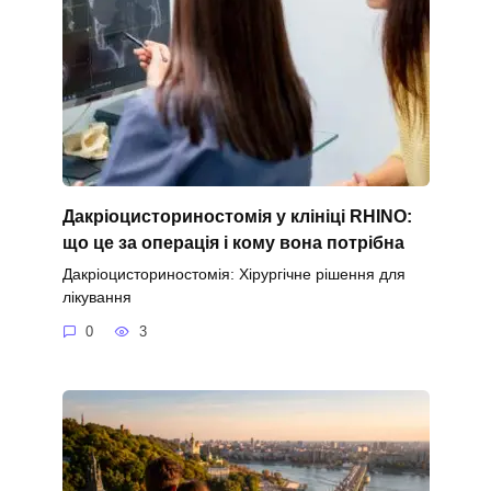
Дакріоцисториностомія у клініці RHINO:
що це за операція і кому вона потрібна
Дакріоцисториностомія: Хірургічне рішення для
лікування
0
3