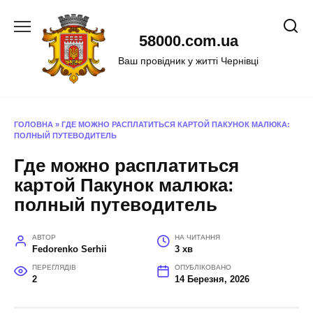
Перейти
до
58000.com.ua
вмісту
Ваш провідник у житті Чернівці
ГОЛОВНА
»
ГДЕ МОЖНО РАСПЛАТИТЬСЯ КАРТОЙ ПАКУНОК МАЛЮКА:
ПОЛНЫЙ ПУТЕВОДИТЕЛЬ
Где можно расплатиться
картой Пакунок малюка:
полный путеводитель
АВТОР
НА ЧИТАННЯ
Fedorenko Serhii
3 хв
ПЕРЕГЛЯДІВ
ОПУБЛІКОВАНО
2
14 Березня, 2026