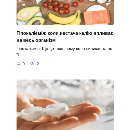
Гіпокаліємія: коли нестача калію впливає
на весь організм
Гіпокаліємія: Що це таке, чому вона виникає та як
її
0
2