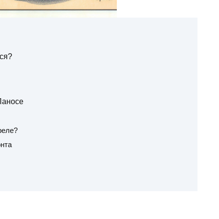
тся?
Ланосе
реле?
нта