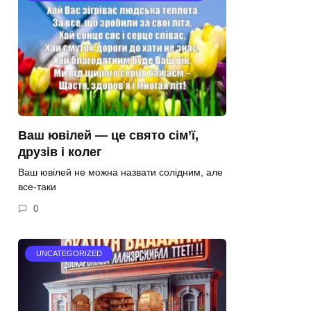
Ваш ювілей — це свято сім’ї,
друзів і колег
Ваш ювілей не можна назвати солідним, але
все-таки
0
UNCATEGORIZED