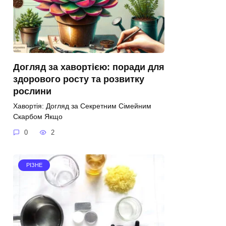
Догляд за хавортією: поради для
здорового росту та розвитку
рослини
Хавортія: Догляд за Секретним Сімейним
Скарбом Якщо
0
2
РІЗНЕ