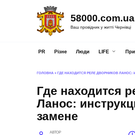
Перейти
до
58000.com.ua
вмісту
Ваш провідник у житті Чернівці
PR
Різне
Люди
LIFE
При
ГОЛОВНА
»
ГДЕ НАХОДИТСЯ РЕЛЕ ДВОРНИКОВ ЛАНОС: 
Где находится р
Ланос: инструкц
замене
АВТОР