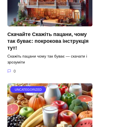
Скачайте Скажіть пацани, чому
так буває: покрокова інструкція
тут!
Скажіть пацани чому так буває — скачати і
зрозуміти
0
UNCATEGORIZED