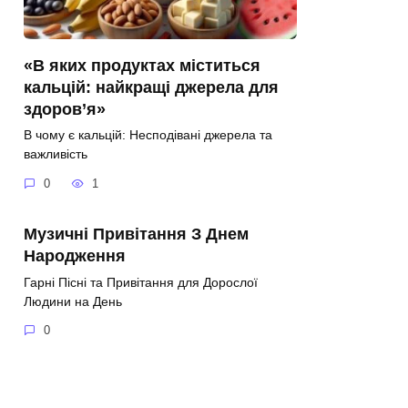
«В яких продуктах міститься
кальцій: найкращі джерела для
здоров’я»
В чому є кальцій: Несподівані джерела та
важливість
0
1
Музичні Привітання З Днем
Народження
Гарні Пісні та Привітання для Дорослої
Людини на День
0