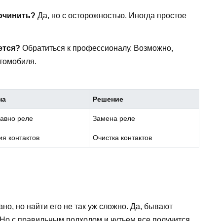
починить?
Да, но с осторожностью. Иногда простое
ется?
Обратиться к профессионалу. Возможно,
втомобиля.
на
Решение
авно реле
Замена реле
ия контактов
Очистка контактов
ано, но найти его не так уж сложно. Да, бывают
. Но с правильным подходом и чутьем все получится