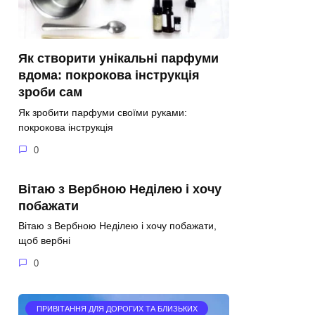
Як створити унікальні парфуми
вдома: покрокова інструкція
зроби сам
Як зробити парфуми своїми руками:
покрокова інструкція
0
Вітаю з Вербною Неділею і хочу
побажати
Вітаю з Вербною Неділею і хочу побажати,
щоб вербні
0
ПРИВІТАННЯ ДЛЯ ДОРОГИХ ТА БЛИЗЬКИХ