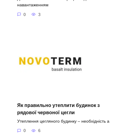
навантаженням
0
3
Як правильно утеплити будинок з
рядової червоної цегли
Утеплення цегляного будинку – необхідність а
0
6