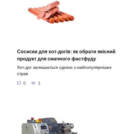
Сосиски для хот-догів: як обрати якісний
продукт для смачного фастфуду
Хот-дог залишається однією з найпопулярніших
страв
0
3