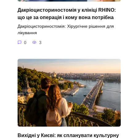
Дакріоцисториностомія у клініці RHINO:
що це за операція і кому вона потрібна
Дакріоцисториностомія: Хірургічне рішення для
лікування
0
3
Вихідні у Києві: як спланувати культурну