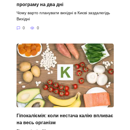
програму на два дні
Чому варто планувати вихідні в Києві заздалегідь
Вихідні
0
0
Гіпокаліємія: коли нестача калію впливає
на весь організм