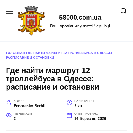
Перейти
до
58000.com.ua
вмісту
Ваш провідник у житті Чернівці
ГОЛОВНА
»
ГДЕ НАЙТИ МАРШРУТ 12 ТРОЛЛЕЙБУСА В ОДЕССЕ:
РАСПИСАНИЕ И ОСТАНОВКИ
Где найти маршрут 12
троллейбуса в Одессе:
расписание и остановки
АВТОР
НА ЧИТАННЯ
Fedorenko Serhii
3 хв
ПЕРЕГЛЯДІВ
ОПУБЛІКОВАНО
2
14 Березня, 2026