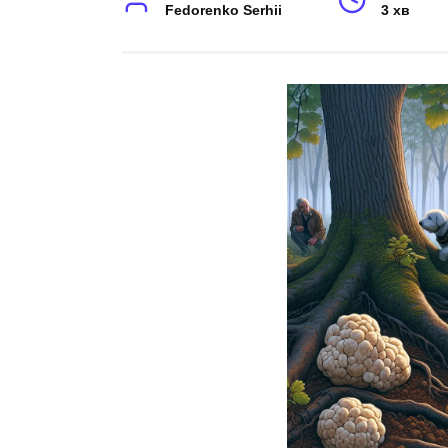
Fedorenko Serhii
3 хв