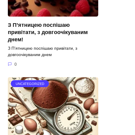
З П’ятницею поспішаю
привітати, з довгоочікуваним
днем!
З П’ятницею поспішаю привітати, з
довгоочікуваним днем
0
UNCATEGORIZED