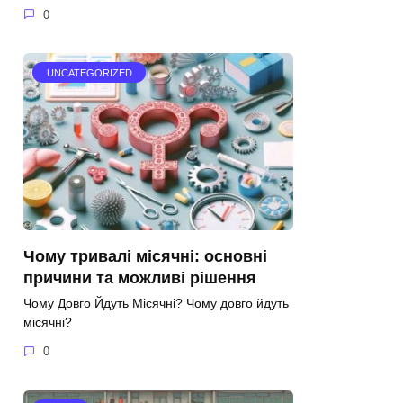
0
UNCATEGORIZED
Чому тривалі місячні: основні
причини та можливі рішення
Чому Довго Йдуть Місячні? Чому довго йдуть
місячні?
0