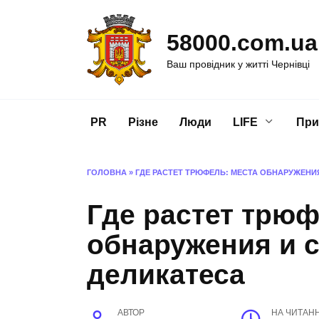
Перейти
до
58000.com.ua
вмісту
Ваш провідник у житті Чернівці
PR
Різне
Люди
LIFE
При
ГОЛОВНА
»
ГДЕ РАСТЕТ ТРЮФЕЛЬ: МЕСТА ОБНАРУЖЕНИ
Где растет трюф
обнаружения и 
деликатеса
АВТОР
НА ЧИТАН