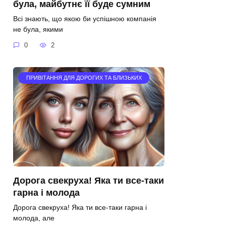
була, майбутнє її буде сумним
Всі знають, що якою би успішною компанія
не була, якими
0
2
ПРИВІТАННЯ ДЛЯ ДОРОГИХ ТА БЛИЗЬКИХ
Дорога свекруха! Яка ти все-таки
гарна і молода
Дорога свекруха! Яка ти все-таки гарна і
молода, але