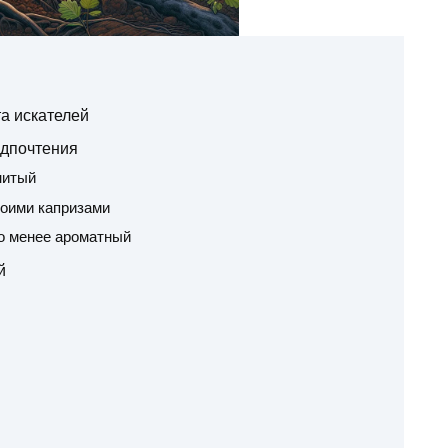
а искателей
едпочтения
нитый
воими капризами
но менее ароматный
й