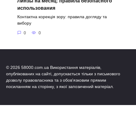
Линзы на месяц: правила безопасного
использования
Контактна корекція зору: правила догляду та
вибору
0
0
© 2026 58000.com.ua Використання матеріалів,
опублікованих на сайті, допускається тільки з письмового
дозволу правовласника та з обов'язковим прямим
посиланням на сторінку, з якої запозичений матеріал.