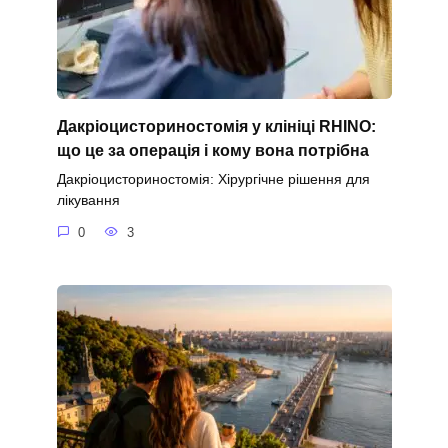
Дакріоцисториностомія у клініці RHINO:
що це за операція і кому вона потрібна
Дакріоцисториностомія: Хірургічне рішення для
лікування
0
3