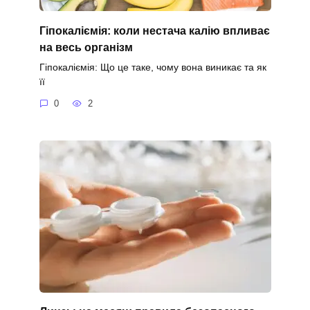
Гіпокаліємія: коли нестача калію впливає
на весь організм
Гіпокаліємія: Що це таке, чому вона виникає та як
її
0
2