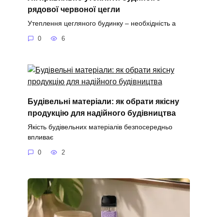
рядової червоної цегли
Утеплення цегляного будинку – необхідність а
0
6
Будівельні матеріали: як обрати якісну
продукцію для надійного будівництва
Якість будівельних матеріалів безпосередньо
впливає
0
2