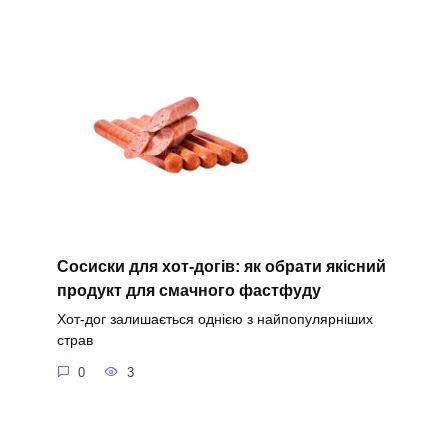
Сосиски для хот-догів: як обрати якісний
продукт для смачного фастфуду
Хот-дог залишається однією з найпопулярніших
страв
0
3