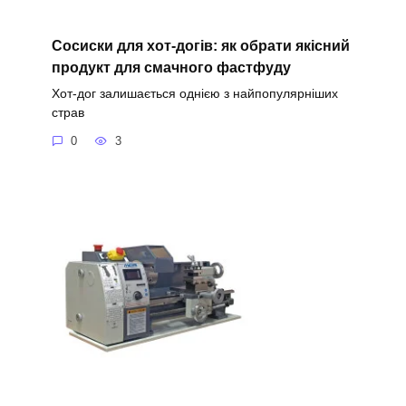
Сосиски для хот-догів: як обрати якісний
продукт для смачного фастфуду
Хот-дог залишається однією з найпопулярніших
страв
0
3