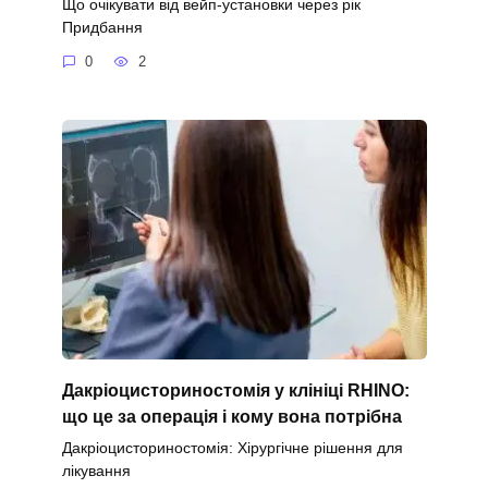
Що очікувати від вейп-установки через рік
Придбання
0
2
Дакріоцисториностомія у клініці RHINO:
що це за операція і кому вона потрібна
Дакріоцисториностомія: Хірургічне рішення для
лікування