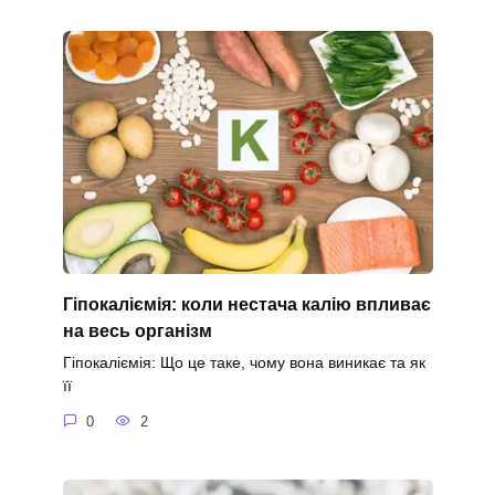
Гіпокаліємія: коли нестача калію впливає
на весь організм
Гіпокаліємія: Що це таке, чому вона виникає та як
її
0
2