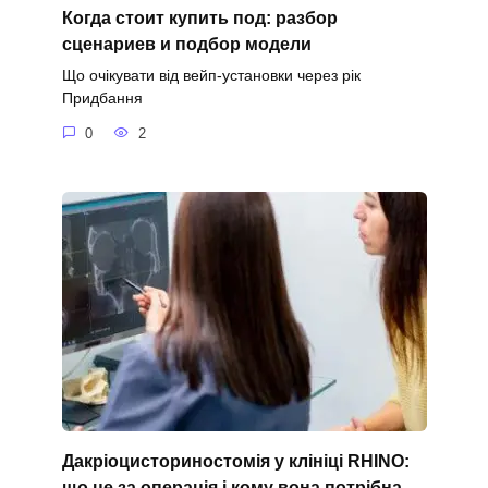
Когда стоит купить под: разбор
сценариев и подбор модели
Що очікувати від вейп-установки через рік
Придбання
0
2
Дакріоцисториностомія у клініці RHINO:
що це за операція і кому вона потрібна