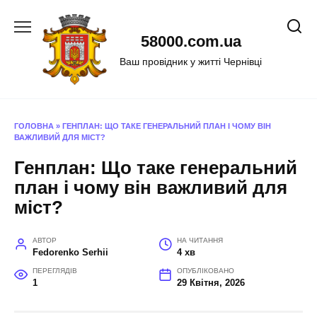
Перейти
до
58000.com.ua
вмісту
Ваш провідник у житті Чернівці
ГОЛОВНА
»
ГЕНПЛАН: ЩО ТАКЕ ГЕНЕРАЛЬНИЙ ПЛАН І ЧОМУ ВІН
ВАЖЛИВИЙ ДЛЯ МІСТ?
Генплан: Що таке генеральний
план і чому він важливий для
міст?
АВТОР
НА ЧИТАННЯ
Fedorenko Serhii
4 хв
ПЕРЕГЛЯДІВ
ОПУБЛІКОВАНО
1
29 Квітня, 2026