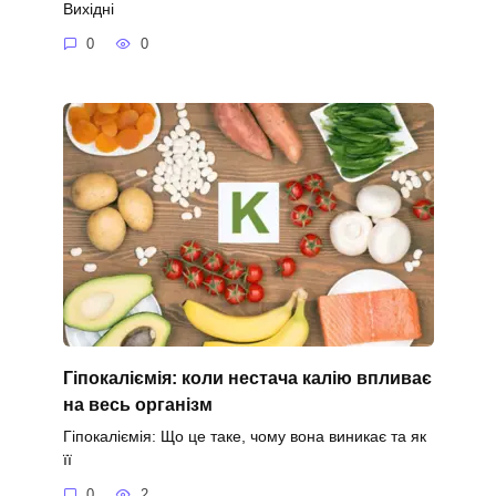
Вихідні
0
0
Гіпокаліємія: коли нестача калію впливає
на весь організм
Гіпокаліємія: Що це таке, чому вона виникає та як
її
0
2