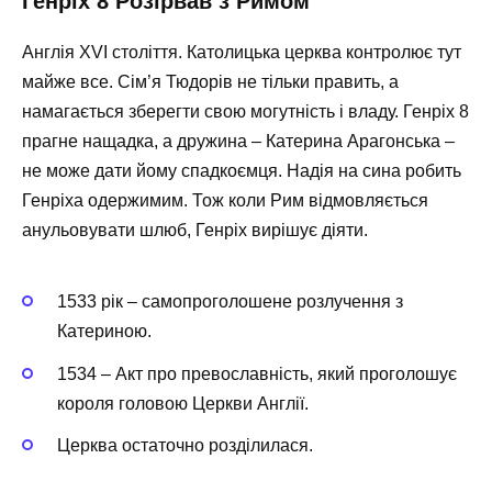
Генріх 8 Розірвав з Римом
Англія XVI століття. Католицька церква контролює тут
майже все. Сім’я Тюдорів не тільки править, а
намагається зберегти свою могутність і владу. Генріх 8
прагне нащадка, а дружина – Катерина Арагонська –
не може дати йому спадкоємця. Надія на сина робить
Генріха одержимим. Тож коли Рим відмовляється
анульовувати шлюб, Генріх вирішує діяти.
1533 рік – самопроголошене розлучення з
Катериною.
1534 – Акт про превославність, який проголошує
короля головою Церкви Англії.
Церква остаточно розділилася.