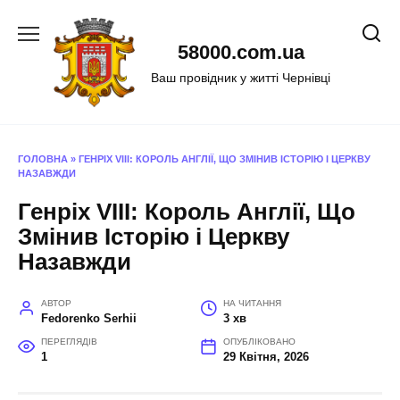
Перейти
до
58000.com.ua
вмісту
Ваш провідник у житті Чернівці
ГОЛОВНА
»
ГЕНРІХ VIII: КОРОЛЬ АНГЛІЇ, ЩО ЗМІНИВ ІСТОРІЮ І ЦЕРКВУ
НАЗАВЖДИ
Генріх VIII: Король Англії, Що
Змінив Історію і Церкву
Назавжди
АВТОР
НА ЧИТАННЯ
Fedorenko Serhii
3 хв
ПЕРЕГЛЯДІВ
ОПУБЛІКОВАНО
1
29 Квітня, 2026