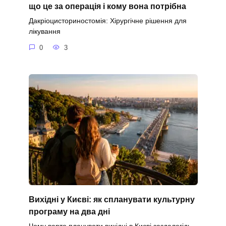
що це за операція і кому вона потрібна
Дакріоцисториностомія: Хірургічне рішення для
лікування
0
3
Вихідні у Києві: як спланувати культурну
програму на два дні
Чому варто планувати вихідні в Києві заздалегідь