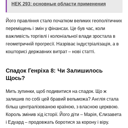
HEK 293: основные области применения
Його правління стало початком великих геополітичних
переміщень і змін у фінансах. Це був час, коли
важливість торгівлі і колоніальної влади зростала в
геометричній прогресії. Назріває індустріалізація, а в
кошторисі державних витрат – нові статті.
Спадок Генріха 8: Чи Залишилось
Щось?
Мить зупинки, щоб подивитися на спадок. Що ж
залишив по собі цей бравий вельможа? Англія стала
більш централізованою країною, з власною церквою.
Король змінив хід історії. Його діти – Марія, Єлизавета
і Едуард – продовжать боротися за корону і віру.