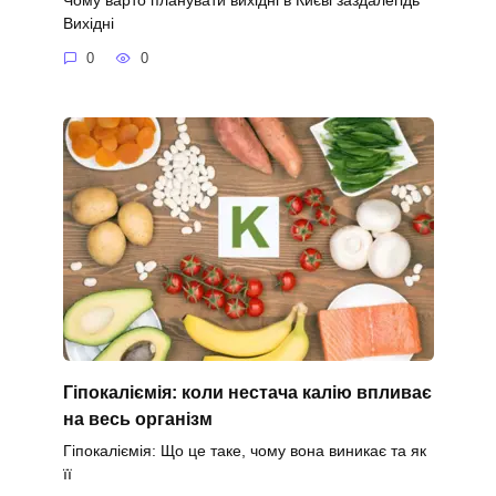
Вихідні
0
0
Гіпокаліємія: коли нестача калію впливає
на весь організм
Гіпокаліємія: Що це таке, чому вона виникає та як
її