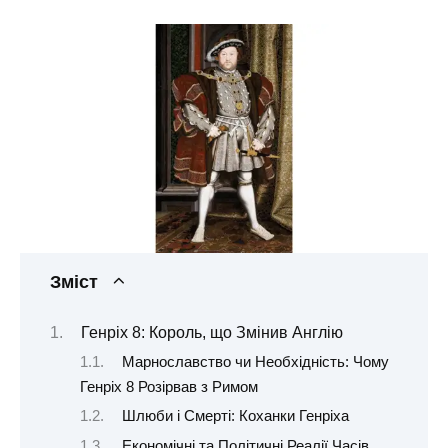
Зміст
Генріх 8: Король, що Змінив Англію
Марнославство чи Необхідність: Чому
Генріх 8 Розірвав з Римом
Шлюби і Смерті: Коханки Генріха
Економічні та Політичні Реалії Часів