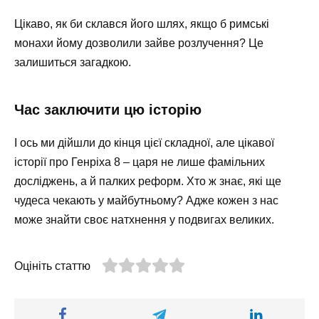
Цікаво, як би склався його шлях, якщо б римські
монахи йому дозволили зайве розлучення? Це
залишиться загадкою.
Час заключити цю історію
І ось ми дійшли до кінця цієї складної, але цікавої
історії про Генріха 8 – царя не лише фамільних
досліджень, а й палких реформ. Хто ж знає, які ще
чудеса чекають у майбутньому? Адже кожен з нас
може знайти своє натхнення у подвигах великих.
Оцініть статтю