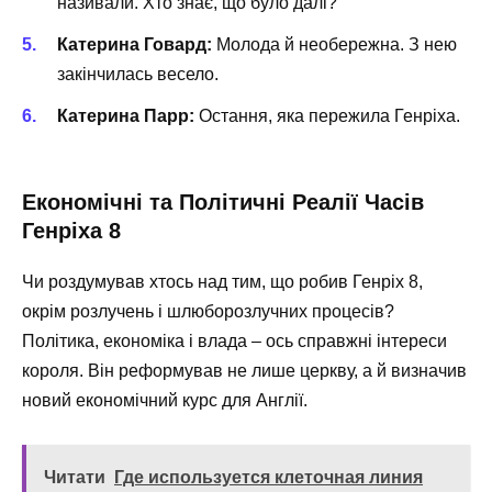
називали. Хто знає, що було далі?
Катерина Говард:
Молода й необережна. З нею
закінчилась весело.
Катерина Парр:
Остання, яка пережила Генріха.
Економічні та Політичні Реалії Часів
Генріха 8
Чи роздумував хтось над тим, що робив Генріх 8,
окрім розлучень і шлюборозлучних процесів?
Політика, економіка і влада – ось справжні інтереси
короля. Він реформував не лише церкву, а й визначив
новий економічний курс для Англії.
Читати
Где используется клеточная линия