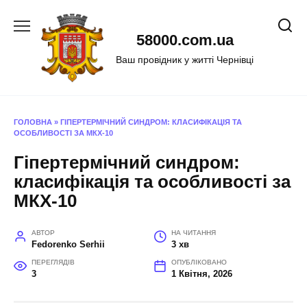
Перейти
до
58000.com.ua
вмісту
Ваш провідник у житті Чернівці
ГОЛОВНА
»
ГІПЕРТЕРМІЧНИЙ СИНДРОМ: КЛАСИФІКАЦІЯ ТА
ОСОБЛИВОСТІ ЗА МКХ-10
Гіпертермічний синдром:
класифікація та особливості за
МКХ-10
АВТОР
НА ЧИТАННЯ
Fedorenko Serhii
3 хв
ПЕРЕГЛЯДІВ
ОПУБЛІКОВАНО
3
1 Квітня, 2026