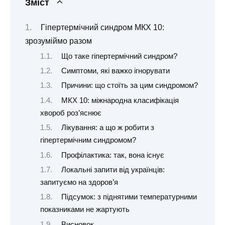
Зміст
Гіпертермічний синдром МКХ 10:
зрозуміймо разом
Що таке гіпертермічний синдром?
Симптоми, які важко ігнорувати
Причини: що стоїть за цим синдромом?
МКХ 10: міжнародна класифікація
хвороб роз’яснює
Лікування: а що ж робити з
гіпертермічним синдромом?
Профілактика: так, вона існує
Локальні запити від українців:
запитуємо на здоров’я
Підсумок: з піднятими температурними
показниками не жартують
Висновок