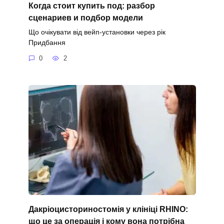
Когда стоит купить под: разбор
сценариев и подбор модели
Що очікувати від вейп-установки через рік
Придбання
0
2
Дакріоцисториностомія у клініці RHINO:
що це за операція і кому вона потрібна