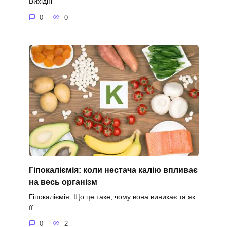
Вихідні
0
0
Гіпокаліємія: коли нестача калію впливає
на весь організм
Гіпокаліємія: Що це таке, чому вона виникає та як
її
0
2