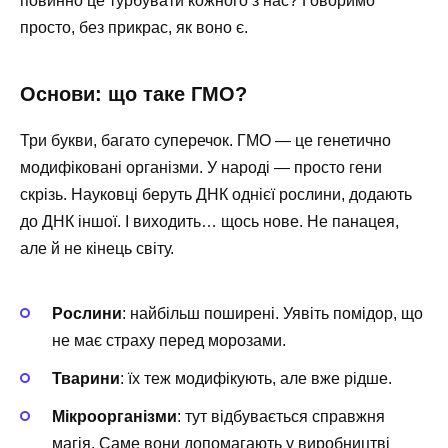
повиннo це турбувати кожного з нас? Говоримо
просто, без прикрас, як воно є.
Основи: що таке ГМО?
Три букви, багато суперечок. ГМО — це генетично
модифіковані організми. У народі — просто гени
скрізь. Науковці беруть ДНК однієї рослини, додають
до ДНК іншої. І виходить… щось нове. Не панацея,
але й не кінець світу.
Рослини
: найбільш поширені. Уявіть помідор, що
не має страху перед морозами.
Тварини
: їх теж модифікують, але вже рідше.
Мікроорганізми
: тут відбувається справжня
магія. Саме вони допомагають у виробництві