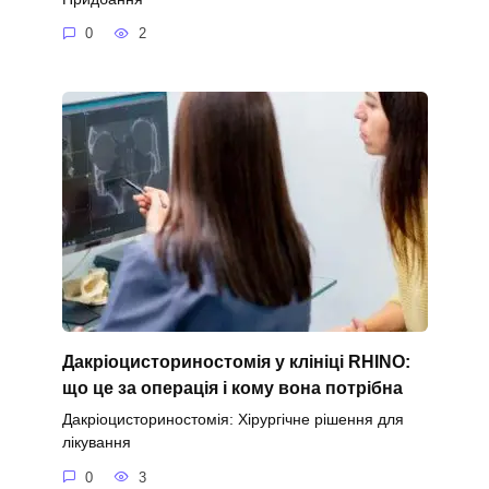
0
2
Дакріоцисториностомія у клініці RHINO:
що це за операція і кому вона потрібна
Дакріоцисториностомія: Хірургічне рішення для
лікування
0
3