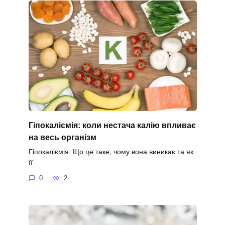
Гіпокаліємія: коли нестача калію впливає
на весь організм
Гіпокаліємія: Що це таке, чому вона виникає та як
її
0
2