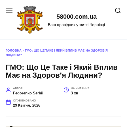
Перейти
до
58000.com.ua
вмісту
Ваш провідник у житті Чернівці
ГОЛОВНА
»
ГМО: ЩО ЦЕ ТАКЕ І ЯКИЙ ВПЛИВ МАЄ НА ЗДОРОВ’Я
ЛЮДИНИ?
ГМО: Що Це Таке і Який Вплив
Має на Здоров’я Людини?
АВТОР
НА ЧИТАННЯ
Fedorenko Serhii
3 хв
ОПУБЛІКОВАНО
29 Квітня, 2026