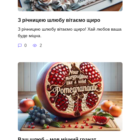
З річницею шлюбу вітаємо щиро
З річницею шлюбу вітаємо щиро! Хай любов ваша
буде міцна.
0
2
Ваш шлюб – мов міцний гранат