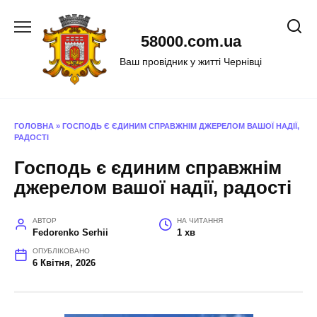
Перейти
до
58000.com.ua
вмісту
Ваш провідник у житті Чернівці
ГОЛОВНА
»
ГОСПОДЬ Є ЄДИНИМ СПРАВЖНІМ ДЖЕРЕЛОМ ВАШОЇ НАДІЇ,
РАДОСТІ
Господь є єдиним справжнім
джерелом вашої надії, радості
АВТОР
НА ЧИТАННЯ
Fedorenko Serhii
1 хв
ОПУБЛІКОВАНО
6 Квітня, 2026