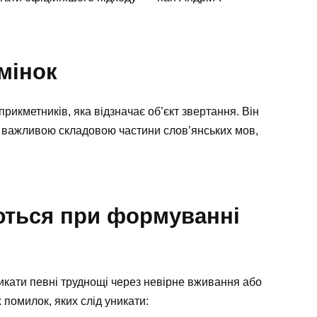
мінок
рикметників, яка відзначає об’єкт звертання. Він
є важливою складовою частини слов’янських мов,
ються при формуванні
икати певні труднощі через невірне вживання або
 помилок, яких слід уникати: