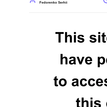
Fedorenko Serhii