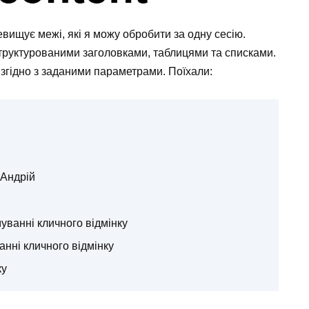
евищує межі, які я можу обробити за одну сесію.
 структурованими заголовками, таблицями та списками.
згідно з заданими параметрами. Поїхали:
 Андрій
ванні кличного відмінку
нні кличного відмінку
ку