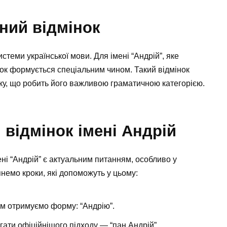
ний відмінок
теми української мови. Для імені “Андрій”, яке
нок формується спеціальним чином. Такий відмінок
ку, що робить його важливою граматичною категорією.
 відмінок імені Андрій
ні “Андрій” є актуальним питанням, особливо у
немо кроки, які допоможуть у цьому:
ном отримуємо форму: “Андрію”.
ати офіційнішого підходу — “пан Андрій”.