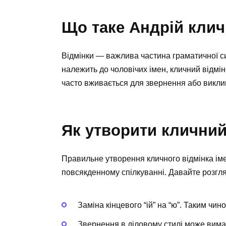
Що таке Андрій клич
Відмінки — важлива частина граматичної сис
належить до чоловічих імен, кличний відмі
часто вживається для звернення або викли
Як утворити кличний
Правильне утворення кличного відмінка іме
повсякденному спілкуванні. Давайте розгля
Заміна кінцевого “ій” на “ю”. Таким чи
Звернення в діловому стилі може вимаг