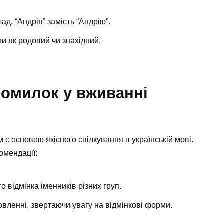
д, “Андрія” замість “Андрію”.
и як родовий чи знахідний.
помилок у вживанні
 основою якісного спілкування в українській мові.
омендації:
о відмінка іменників різних груп.
вленні, звертаючи увагу на відмінкові форми.