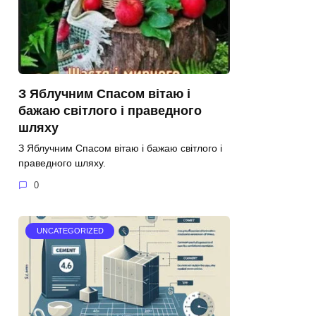
З Яблучним Спасом вітаю і
бажаю світлого і праведного
шляху
З Яблучним Спасом вітаю і бажаю світлого і
праведного шляху.
0
UNCATEGORIZED