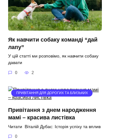
Як навчити собаку команді “дай
лапу”
У цій статті ми розповімо, як навчити собаку
давати
0
2
ПРИВІТАННЯ ДЛЯ ДОРОГИХ ТА БЛИЗЬКИХ
Привітання з днем народження
мамі – красива листівка
Читати Віталій Дубас: Історія успіху та вплив
0