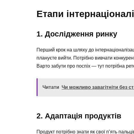
Етапи інтернаціоналі
1. Дослідження ринку
Перший крок на шляху до інтернаціоналізаці
плануєте вийти. Потрібно вивчати конкуренті
Варто забути про поспіх — тут потрібна рет
Читати
Чи можливо завагітніти без ст
2. Адаптація продуктів
Продукт потрібно знати як свої п’ять пальці