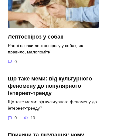
Лептоспіроз у собак
Ранні ознаки лептоспірозу у собак, як
правило, малопомітні
0
Що таке меми: від культурного
феномену до популярного
інтернет-тренду
Що таке меми: від культурного феномену до
інтернет-тренду?
0
10
Причини та лікування: чому