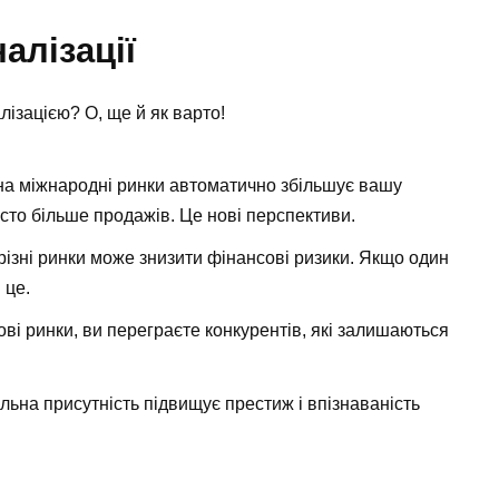
алізації
лізацією? О, ще й як варто!
на міжнародні ринки автоматично збільшує вашу
осто більше продажів. Це нові перспективи.
різні ринки може знизити фінансові ризики. Якщо один
 це.
ві ринки, ви переграєте конкурентів, які залишаються
ьна присутність підвищує престиж і впізнаваність