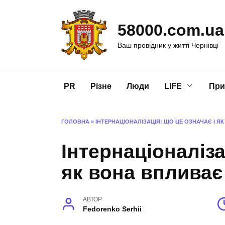
Перейти
до
58000.com.ua
вмісту
Ваш провідник у житті Чернівці
PR
Різне
Люди
LIFE
При
ГОЛОВНА
»
ІНТЕРНАЦІОНАЛІЗАЦІЯ: ЩО ЦЕ ОЗНАЧАЄ І Я
Інтернаціоналіза
як вона впливає
АВТОР
Fedorenko Serhii