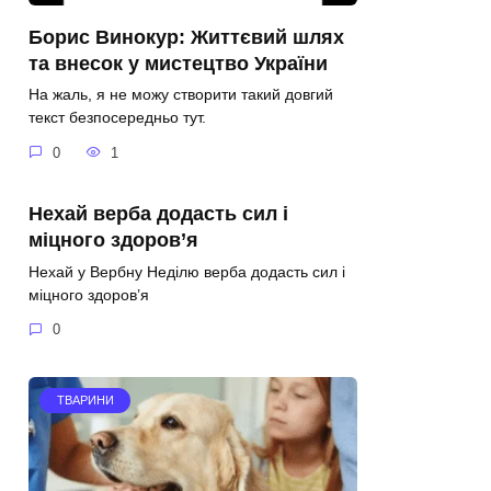
Борис Винокур: Життєвий шлях
та внесок у мистецтво України
На жаль, я не можу створити такий довгий
текст безпосередньо тут.
0
1
Нехай верба додасть сил і
міцного здоров’я
Нехай у Вербну Неділю верба додасть сил і
міцного здоров’я
0
ТВАРИНИ