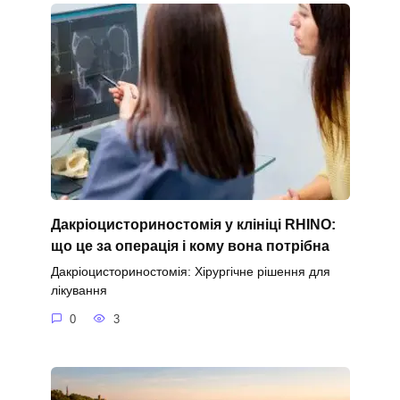
Дакріоцисториностомія у клініці RHINO:
що це за операція і кому вона потрібна
Дакріоцисториностомія: Хірургічне рішення для
лікування
0
3