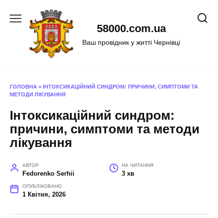
Перейти
до
58000.com.ua
вмісту
Ваш провідник у житті Чернівці
ГОЛОВНА
»
ІНТОКСИКАЦІЙНИЙ СИНДРОМ: ПРИЧИНИ, СИМПТОМИ ТА
МЕТОДИ ЛІКУВАННЯ
Інтоксикаційний синдром:
причини, симптоми та методи
лікування
АВТОР
НА ЧИТАННЯ
Fedorenko Serhii
3 хв
ОПУБЛІКОВАНО
1 Квітня, 2026