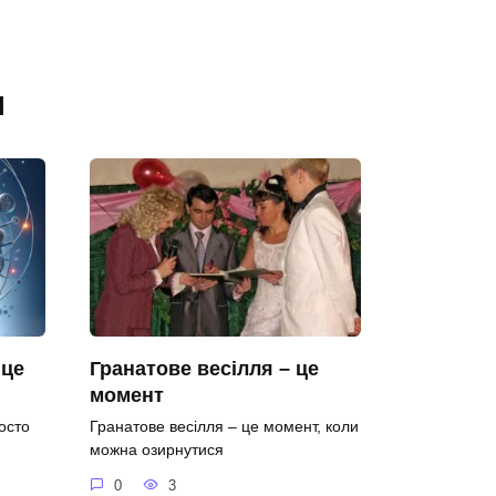
я
 це
Гранатове весілля – це
момент
осто
Гранатове весілля – це момент, коли
можна озирнутися
0
3