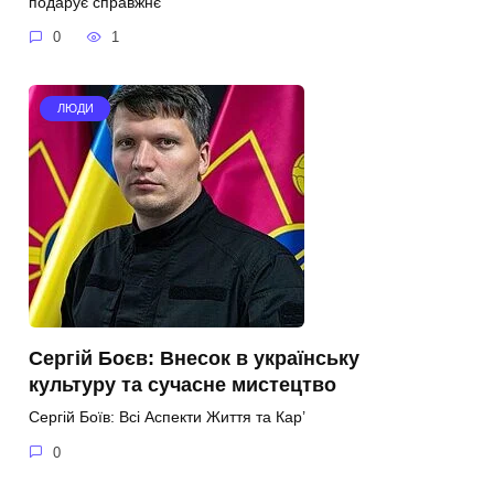
подарує справжнє
0
1
ЛЮДИ
Сергій Боєв: Внесок в українську
культуру та сучасне мистецтво
Сергій Боїв: Всі Аспекти Життя та Кар’
0