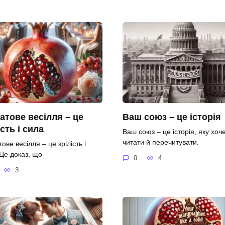
атове весілля – це
Ваш союз – це історія
ість і сила
Ваш союз – це історія, яку хоч
читати й перечитувати.
ове весілля – це зрілість і
 Це доказ, що
0
4
3