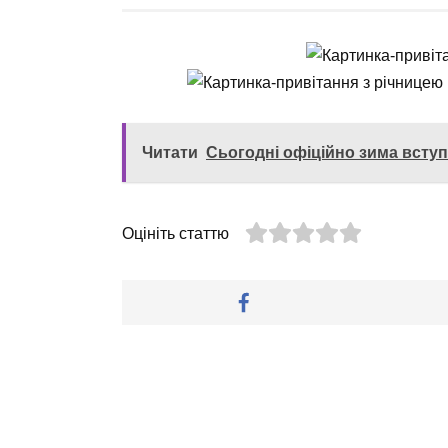
Читати
Сьогодні офіційно зима вступ
Оцініть статтю