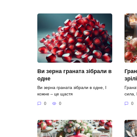
Ви зерна граната зібрали в
Гран
одне
зріл
Ви зерна граната зібрали в одне, І
Гранат
кожне – це щастя
сила,
0
0
0