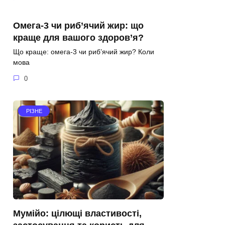
Омега-3 чи риб’ячий жир: що
краще для вашого здоров’я?
Що краще: омега-3 чи риб’ячий жир? Коли
мова
0
РІЗНЕ
Мумійо: цілющі властивості,