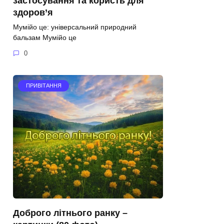
застосування та користь для
здоров’я
Мумійо це: універсальний природний
бальзам Мумійо це
0
ПРИВІТАННЯ
Доброго літнього ранку –