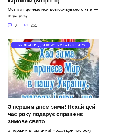
картинки (80 фото)
Ось ми і дочекалися довгоочікуваного літа —
пора року
0
261
ПРИВІТАННЯ ДЛЯ ДОРОГИХ ТА БЛИЗЬКИХ
З першим днем зими! Нехай цей
час року подарує справжнє
зимове свято
З першим днем зими! Нехай цей час року