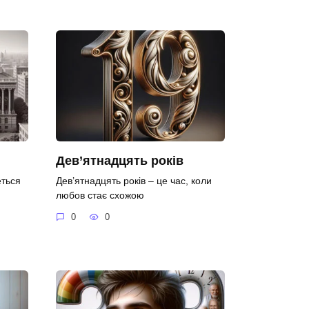
Дев’ятнадцять років
еться
Дев’ятнадцять років – це час, коли
любов стає схожою
0
0