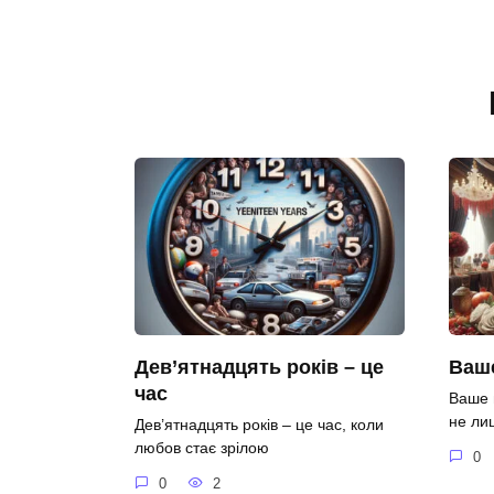
Дев’ятнадцять років – це
Ваше
час
Ваше 
не ли
Дев’ятнадцять років – це час, коли
любов стає зрілою
0
0
2