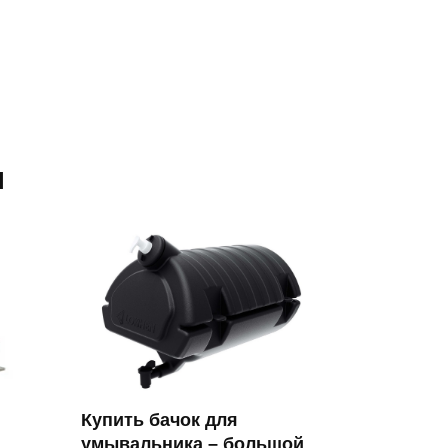
я
Купить бачок для
умывальника – большой