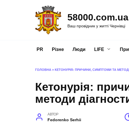
Перейти
до
58000.com.ua
вмісту
Ваш провідник у житті Чернівці
PR
Різне
Люди
LIFE
При
ГОЛОВНА
»
КЕТОНУРІЯ: ПРИЧИНИ, СИМПТОМИ ТА МЕТОД
Кетонурія: прич
методи діагност
АВТОР
Fedorenko Serhii