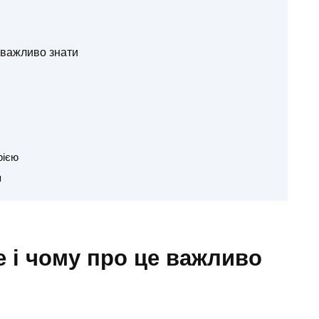
е важливо знати
рією
я
е і чому про це важливо