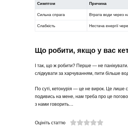
Симптом
Причина
Сильна спрага
Втрата води через н
Слабкість
Нестача енергії чер
Що робити, якщо у вас ке
І так, що ж робити? Перше — не панікувати.
слідкувати за харчуванням, пити більше во
По суті, кетонурія — це не вирок. Це лише с
подивись на мене, нам треба про це поговор
з нами говорить…
Оцініть статтю