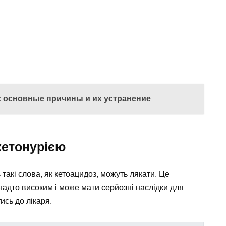
: основные причины и их устранение
кетонурією
такі слова, як кетоацидоз, можуть лякати. Це
анадто високим і може мати серйозні наслідки для
ись до лікаря.