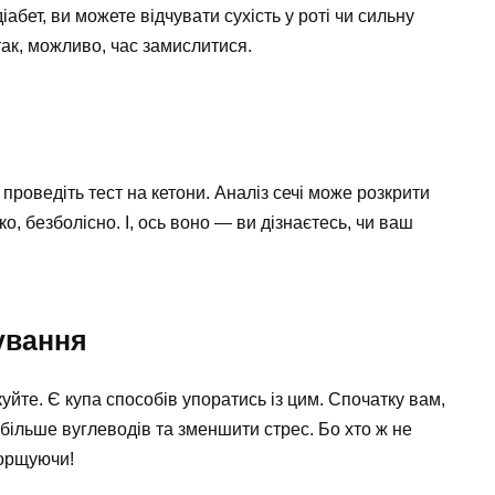
іабет, ви можете відчувати сухість у роті чи сильну
так, можливо, час замислитися.
 проведіть тест на кетони. Аналіз сечі може розкрити
, безболісно. І, ось воно — ви дізнаєтесь, чи ваш
ування
куйте. Є купа способів упоратись із цим. Спочатку вам,
 більше вуглеводів та зменшити стрес. Бо хто ж не
борщуючи!