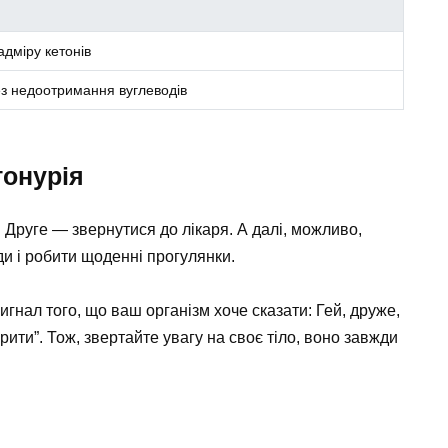
адміру кетонів
ез недоотримання вуглеводів
тонурія
 Друге — звернутися до лікаря. А далі, можливо,
ди і робити щоденні прогулянки.
игнал того, що ваш організм хоче сказати: Гей, друже,
ити”. Тож, звертайте увагу на своє тіло, воно завжди