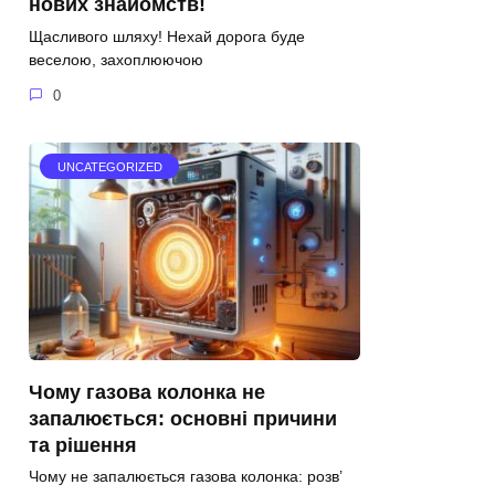
нових знайомств!
Щасливого шляху! Нехай дорога буде
веселою, захоплюючою
0
UNCATEGORIZED
Чому газова колонка не
запалюється: основні причини
та рішення
Чому не запалюється газова колонка: розв’