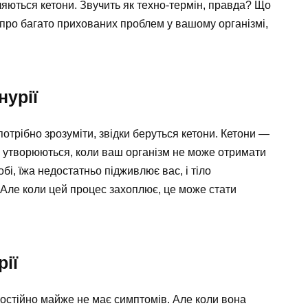
ляються кетони. Звучить як техно-термін, правда? Що
и про багато прихованих проблем у вашому організмі,
нурії
потрібно зрозуміти, звідки беруться кетони. Кетони —
и утворюються, коли ваш організм не може отримати
собі, їжа недостатньо підживлює вас, і тіло
 Але коли цей процес захоплює, це може стати
ії
мостійно майже не має симптомів. Але коли вона