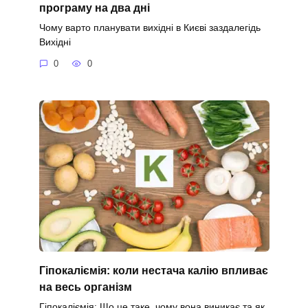
програму на два дні
Чому варто планувати вихідні в Києві заздалегідь
Вихідні
0
0
Гіпокаліємія: коли нестача калію впливає
на весь організм
Гіпокаліємія: Що це таке, чому вона виникає та як