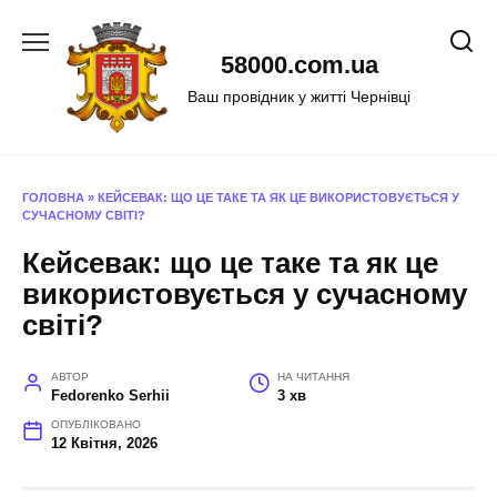
Перейти
до
58000.com.ua
вмісту
Ваш провідник у житті Чернівці
ГОЛОВНА
»
КЕЙСЕВАК: ЩО ЦЕ ТАКЕ ТА ЯК ЦЕ ВИКОРИСТОВУЄТЬСЯ У
СУЧАСНОМУ СВІТІ?
Кейсевак: що це таке та як це
використовується у сучасному
світі?
АВТОР
НА ЧИТАННЯ
Fedorenko Serhii
3 хв
ОПУБЛІКОВАНО
12 Квітня, 2026