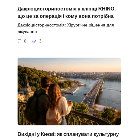
Дакріоцисториностомія у клініці RHINO:
що це за операція і кому вона потрібна
Дакріоцисториностомія: Хірургічне рішення для
лікування
0
3
Вихідні у Києві: як спланувати культурну