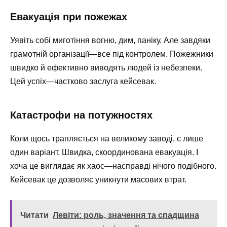
Евакуація при пожежах
Уявіть собі миготіння вогню, дим, паніку. Але завдяки
грамотній організації—все під контролем. Пожежники
швидко й ефективно виводять людей із небезпеки.
Цей успіх—частково заслуга кейсевак.
Катастрофи на потужностях
Коли щось трапляється на великому заводі, є лише
один варіант. Швидка, скоординована евакуація. І
хоча це виглядає як хаос—насправді нічого подібного.
Кейсевак це дозволяє уникнути масових втрат.
Читати
Левіти: роль, значення та спадщина