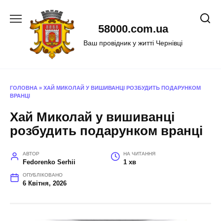
Перейти
до
58000.com.ua
вмісту
Ваш провідник у житті Чернівці
ГОЛОВНА
»
ХАЙ МИКОЛАЙ У ВИШИВАНЦІ РОЗБУДИТЬ ПОДАРУНКОМ
ВРАНЦІ
Хай Миколай у вишиванці
розбудить подарунком вранці
АВТОР
НА ЧИТАННЯ
Fedorenko Serhii
1 хв
ОПУБЛІКОВАНО
6 Квітня, 2026