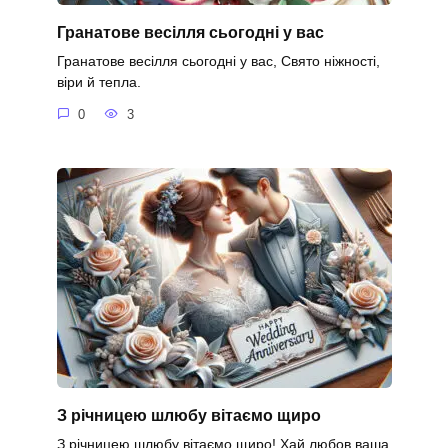
Гранатове весілля сьогодні у вас
Гранатове весілля сьогодні у вас, Свято ніжності,
віри й тепла.
0
3
З річницею шлюбу вітаємо щиро
З річницею шлюбу вітаємо щиро! Хай любов ваша