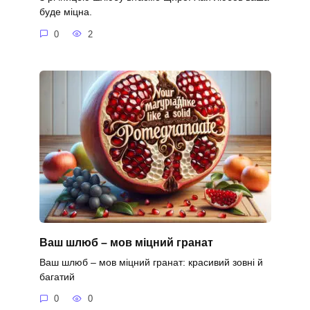
буде міцна.
0
2
Ваш шлюб – мов міцний гранат
Ваш шлюб – мов міцний гранат: красивий зовні й
багатий
0
0