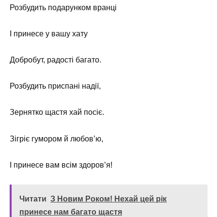
Розбудить подарунком вранці
І принесе у вашу хату
Добробут, радості багато.
Розбудить приспані надії,
Зернятко щастя хай посіє.
Зігріє гумором й любов’ю,
І принесе вам всім здоров’я!
Читати
З Новим Роком! Нехай цей рік
принесе нам багато щастя