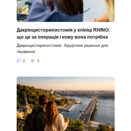
Дакріоцисториностомія у клініці RHINO:
що це за операція і кому вона потрібна
Дакріоцисториностомія: Хірургічне рішення для
лікування
0
3