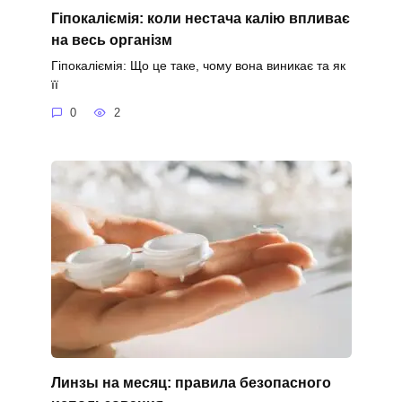
Гіпокаліємія: коли нестача калію впливає
на весь організм
Гіпокаліємія: Що це таке, чому вона виникає та як
її
0
2
Линзы на месяц: правила безопасного