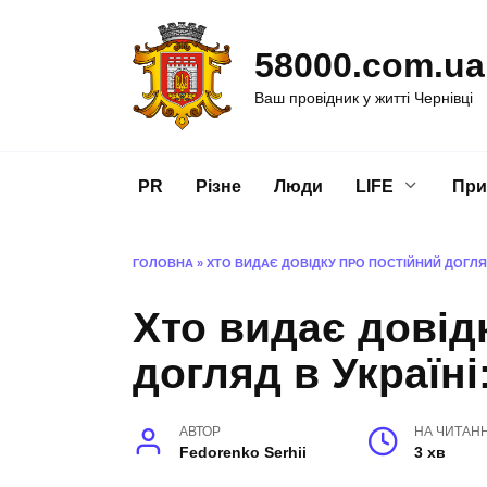
Перейти
до
58000.com.ua
вмісту
Ваш провідник у житті Чернівці
PR
Різне
Люди
LIFE
При
ГОЛОВНА
»
ХТО ВИДАЄ ДОВІДКУ ПРО ПОСТІЙНИЙ ДОГЛЯД
Хто видає довід
догляд в Україні
АВТОР
НА ЧИТАН
Fedorenko Serhii
3 хв