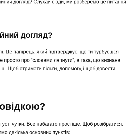
стійний догляд? Слухай сюди, ми розберемо це питання
ійний догляд?
ії. Це папірець, який підтверджує, що ти турбуєшся
е просто про “словами ляпнути”, а така, що визнана
ні. Щоб отримати пільги, допомогу, і щоб довести
довідкою?
 є густі чутки. Все набагато простіше. Щоб розібратися,
ємо декілька основних пунктів: