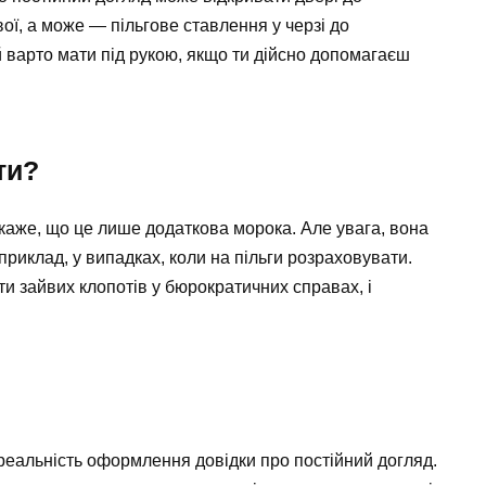
ої, а може — пільгове ставлення у черзі до
ий варто мати під рукою, якщо ти дійсно допомагаєш
ти?
скаже, що це лише додаткова морока. Але увага, вона
риклад, у випадках, коли на пільги розраховувати.
и зайвих клопотів у бюрократичних справах, і
 реальність оформлення довідки про постійний догляд.