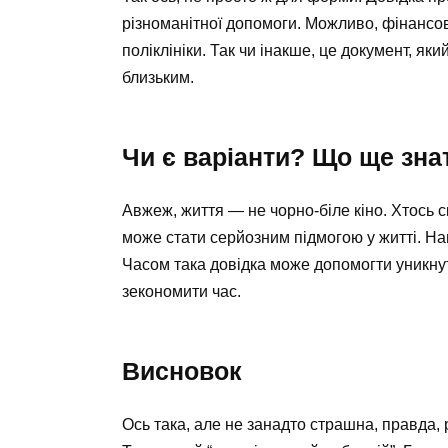
різноманітної допомоги. Можливо, фінансов
поліклініки. Так чи інакше, це документ, як
близьким.
Чи є варіанти? Що ще зна
Авжеж, життя — не чорно-біле кіно. Хтось 
може стати серйозним підмогою у житті. Нап
Часом така довідка може допомогти уникнут
зекономити час.
Висновок
Ось така, але не занадто страшна, правда,