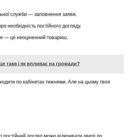
льної служби — заповнення заяви.
про необхідність постійного догляду.
ня — це неоціненний товариш.
 це таке і як впливає на громади?
бходити по кабінетах тижнями. Але на цьому твоя
ро постійний догляд може відкривати двері до