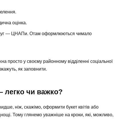
селення.
ична оцінка.
слуг — ЦНАПи. Отам оформлюються чимало
жна просто у своєму районному відділенні соціальної
зкажуть, як заповнити.
 легко чи важко?
видше, ніж, скажімо, оформити букет квітів або
нощі. Тому глянемо уважніше на кроки, які, можливо,