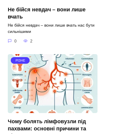
Не бійся невдач – вони лише
вчать
Не бійся невдач – вони лише вчать нас бути
сильнішими
0
2
РІЗНЕ
Чому болять лімфовузли під
пахвами: основні причини та