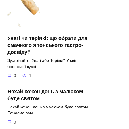
Унагі чи теріякі: що обрати для
смачного японського гастро-
досвіду?
Зустрічайте: Унагі або Теріякі? У світі
японської кухні
0
1
Нехай кожен день з малюком
буде святом
Нехай кожен день з малюком буде святом.
Бажаємо вам
0