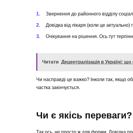
Звернення до районного відділу соціа
Довідка від лікаря (коли це актуально) 
Очікування на рішення. Ось тут терпін
Читати
Децентралізація в Україні: що
Чи насправді це важко? Інколи так, якщо о
частка закінчується.
Чи є якісь переваги?
Так ось, не просто ж для форми. Довідка п