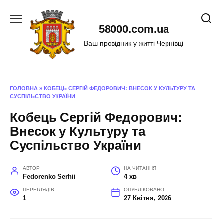
Перейти
до
58000.com.ua
вмісту
Ваш провідник у житті Чернівці
ГОЛОВНА
»
КОБЕЦЬ СЕРГІЙ ФЕДОРОВИЧ: ВНЕСОК У КУЛЬТУРУ ТА
СУСПІЛЬСТВО УКРАЇНИ
Кобець Сергій Федорович:
Внесок у Культуру та
Суспільство України
АВТОР
НА ЧИТАННЯ
Fedorenko Serhii
4 хв
ПЕРЕГЛЯДІВ
ОПУБЛІКОВАНО
1
27 Квітня, 2026