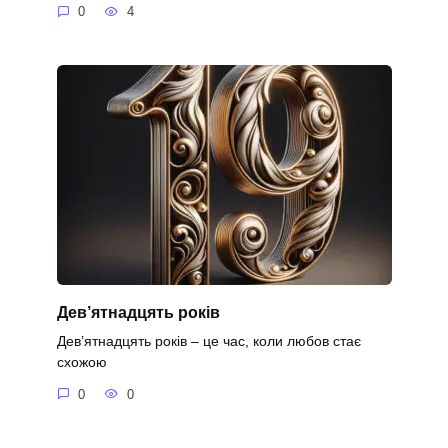
0
4
Дев’ятнадцять років
Дев’ятнадцять років – це час, коли любов стає
схожою
0
0