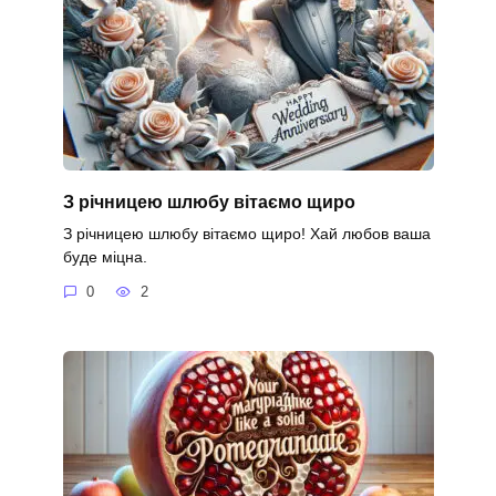
З річницею шлюбу вітаємо щиро
З річницею шлюбу вітаємо щиро! Хай любов ваша
буде міцна.
0
2