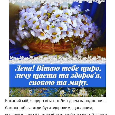
Коханий мій, я щиро вітаю тебе з днем народження і
бажаю тобі завжди бути здоровим, щасливим,
успішним у житті і, звичайно ж, любити мене. Зі свого