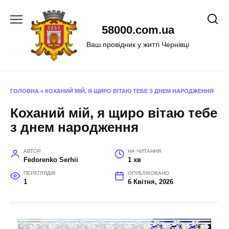
Перейти
до
58000.com.ua
вмісту
Ваш провідник у житті Чернівці
ГОЛОВНА
»
КОХАНИЙ МІЙ, Я ЩИРО ВІТАЮ ТЕБЕ З ДНЕМ НАРОДЖЕННЯ
Коханий мій, я щиро вітаю тебе
з днем народження
АВТОР
НА ЧИТАННЯ
Fedorenko Serhii
1 хв
ПЕРЕГЛЯДІВ
ОПУБЛІКОВАНО
1
6 Квітня, 2026