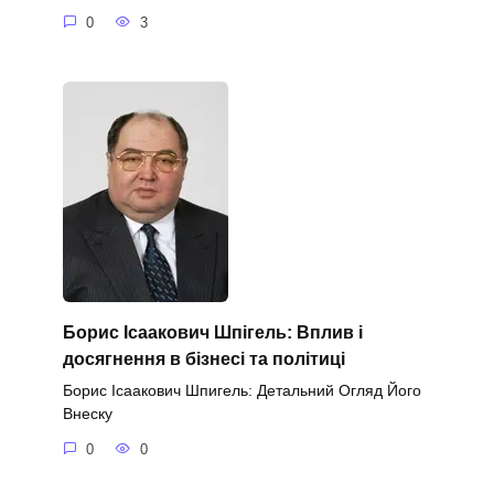
0
3
Борис Ісаакович Шпігель: Вплив і
досягнення в бізнесі та політиці
Борис Ісаакович Шпигель: Детальний Огляд Його
Внеску
0
0