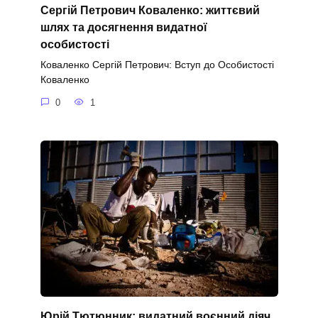
Сергій Петрович Коваленко: життєвий
шлях та досягнення видатної
особистості
Коваленко Сергій Петрович: Вступ до Особистості
Коваленко
0
1
Юрій Тютюнник: видатний воєнний діяч