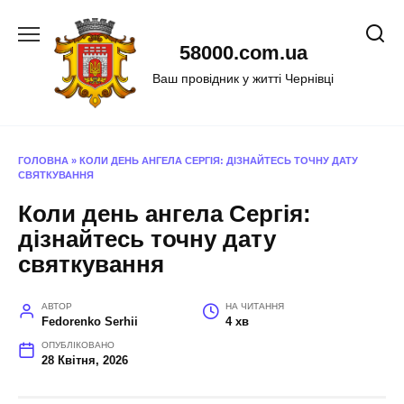
Перейти
до
58000.com.ua
вмісту
Ваш провідник у житті Чернівці
ГОЛОВНА
»
КОЛИ ДЕНЬ АНГЕЛА СЕРГІЯ: ДІЗНАЙТЕСЬ ТОЧНУ ДАТУ
СВЯТКУВАННЯ
Коли день ангела Сергія:
дізнайтесь точну дату
святкування
АВТОР
НА ЧИТАННЯ
Fedorenko Serhii
4 хв
ОПУБЛІКОВАНО
28 Квітня, 2026