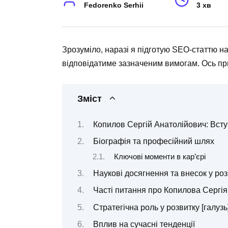
Fedorenko Serhii
3 хв
Зрозуміло, наразі я підготую SEO-статтю на
відповідатиме зазначеним вимогам. Ось прик
Зміст
Копилов Сергій Анатолійович: Всту
Біографія та професійний шлях
Ключові моменти в кар’єрі
Наукові досягнення та внесок у ро
Часті питання про Копилова Сергі
Стратегічна роль у розвитку [галузь
Вплив на сучасні тенденції