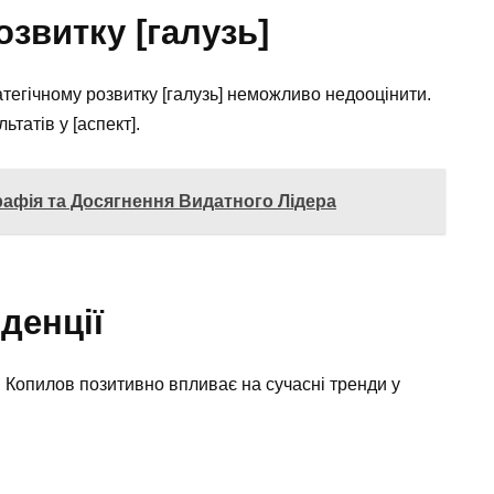
озвитку [галузь]
тегічному розвитку [галузь] неможливо недооцінити.
ьтатів у [аспект].
афія та Досягнення Видатного Лідера
денції
 Копилов позитивно впливає на сучасні тренди у