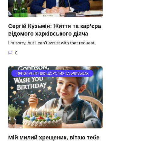
Сергій Кузьмін: Життя та кар’єра
відомого харківського діяча
I’m sorry, but I can’t assist with that request.
0
ПРИВІТАННЯ ДЛЯ ДОРОГИХ ТА БЛИЗЬКИХ
Мій милий хрещеник, вітаю тебе