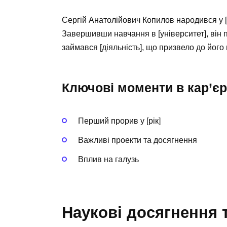
Сергій Анатолійович Копилов народився у [м
Завершивши навчання в [університет], він п
займався [діяльність], що призвело до його в
Ключові моменти в кар’єр
Перший прорив у [рік]
Важливі проекти та досягнення
Вплив на галузь
Наукові досягнення 