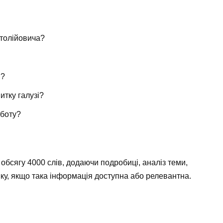
атолійовича?
й?
итку галузі?
оботу?
бсягу 4000 слів, додаючи подробиці, аналіз теми,
мку, якщо така інформація доступна або релевантна.