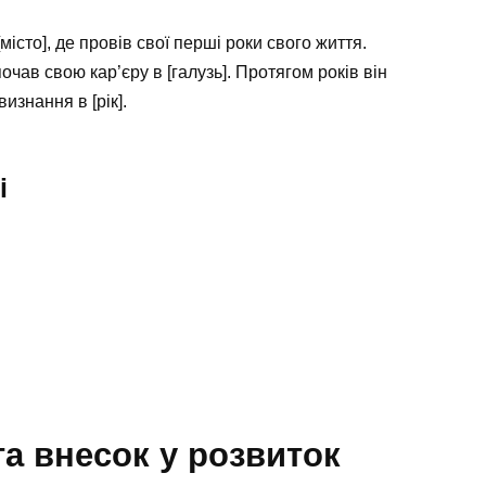
істо], де провів свої перші роки свого життя.
очав свою кар’єру в [галузь]. Протягом років він
изнання в [рік].
і
та внесок у розвиток