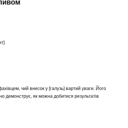
пливом
кт]
хівцем, чий внесок у [галузь] вартий уваги. Його
но демонструє, як можна добитися результатів