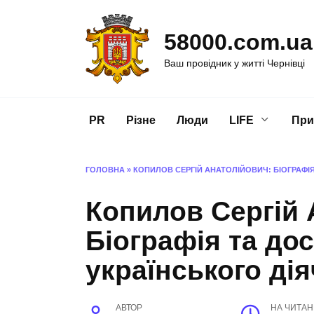
Перейти
до
58000.com.ua
вмісту
Ваш провідник у житті Чернівці
PR
Різне
Люди
LIFE
При
ГОЛОВНА
»
КОПИЛОВ СЕРГІЙ АНАТОЛІЙОВИЧ: БІОГРАФІ
Копилов Сергій 
Біографія та до
українського дія
АВТОР
НА ЧИТА