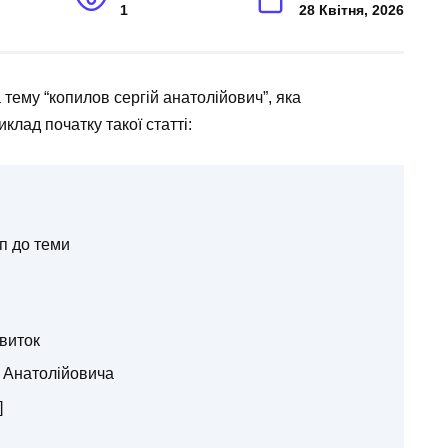
1
28 Квітня, 2026
 тему “копилов сергій анатолійович”, яка
лад початку такої статті:
п до теми
звиток
я Анатолійовича
]