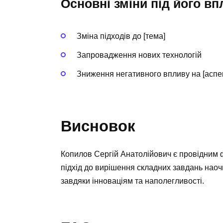
Основні зміни під його в
Зміна підходів до [тема]
Запровадження нових технологій
Зниження негативного впливу на [аспе
Висновок
Копилов Сергій Анатолійович є провідним фа
підхід до вирішення складних завдань наоч
завдяки інноваціям та наполегливості.