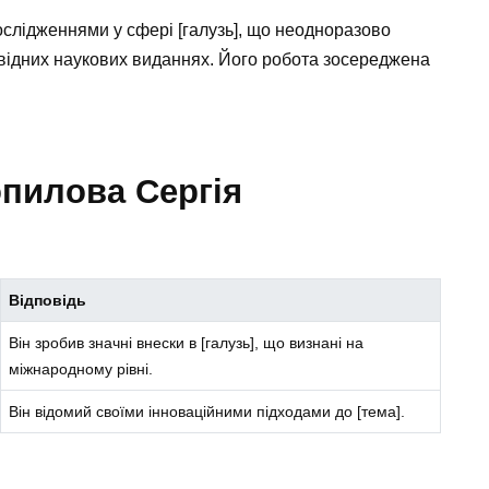
ослідженнями у сфері [галузь], що неодноразово
відних наукових виданнях. Його робота зосереджена
опилова Сергія
Відповідь
Він зробив значні внески в [галузь], що визнані на
міжнародному рівні.
Він відомий своїми інноваційними підходами до [тема].