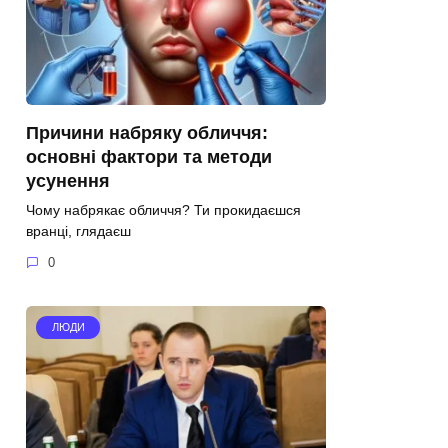
Причини набряку обличчя:
основні фактори та методи
усунення
Чому набрякає обличчя? Ти прокидаєшся
вранці, глядаєш
0
ЛЮДИ