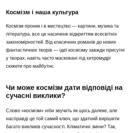
Космізм і наша культура
Космізм проник і в мистецтво — картини, музика та
література, все це насичене відкриттям всесвітніх
закономірностей. Від класичних романів до нових
фантастичних творів — ідеї космізму завжди присутні
у творах, навіть часто масковані під хитромудрі
сюжети про майбутнє.
Чи може космізм дати відповіді на
сучасні виклики?
Слово «космізм» ніби звучить як щось далеке, але
насправді це той самий ключ, що здатний вирішити
багато викликів сучасності. Кліматичні зміни? Так,