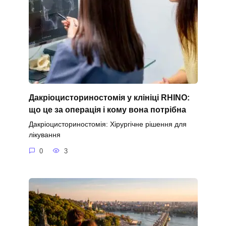
Дакріоцисториностомія у клініці RHINO:
що це за операція і кому вона потрібна
Дакріоцисториностомія: Хірургічне рішення для
лікування
0
3