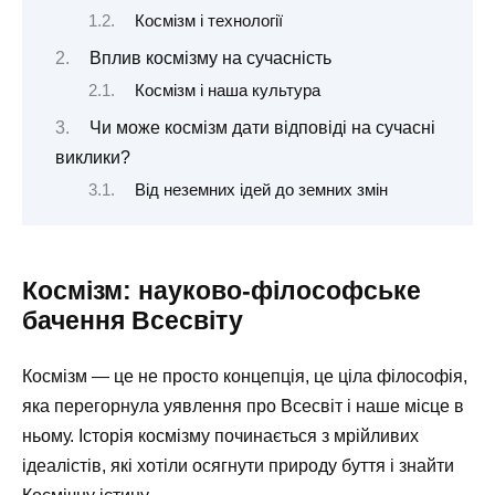
Космізм і технології
Вплив космізму на сучасність
Космізм і наша культура
Чи може космізм дати відповіді на сучасні
виклики?
Від неземних ідей до земних змін
Космізм: науково-філософське
бачення Всесвіту
Космізм — це не просто концепція, це ціла філософія,
яка перегорнула уявлення про Всесвіт і наше місце в
ньому. Історія космізму починається з мрійливих
ідеалістів, які хотіли осягнути природу буття і знайти