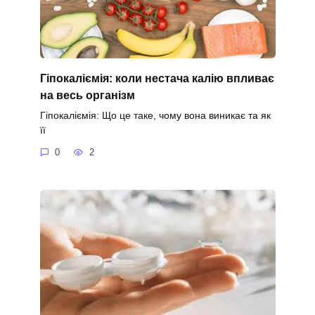
Гіпокаліємія: коли нестача калію впливає
на весь організм
Гіпокаліємія: Що це таке, чому вона виникає та як
її
0
2