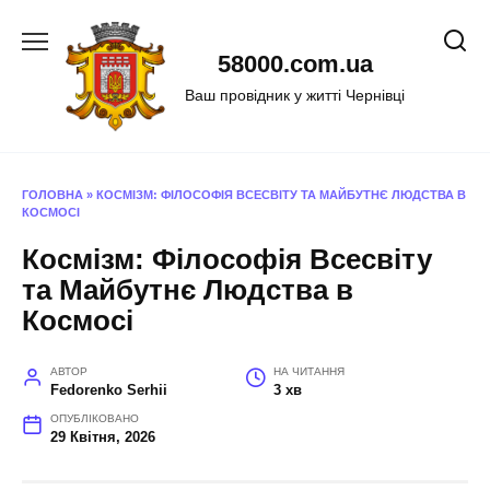
Перейти
до
58000.com.ua
вмісту
Ваш провідник у житті Чернівці
ГОЛОВНА
»
КОСМІЗМ: ФІЛОСОФІЯ ВСЕСВІТУ ТА МАЙБУТНЄ ЛЮДСТВА В
КОСМОСІ
Космізм: Філософія Всесвіту
та Майбутнє Людства в
Космосі
АВТОР
НА ЧИТАННЯ
Fedorenko Serhii
3 хв
ОПУБЛІКОВАНО
29 Квітня, 2026