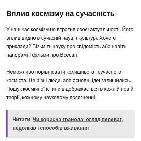
Вплив космізму на сучасність
У наш час космізм не втратив своєї актуальності. Його
вплив видно в сучасній науці і культурі. Хочете
приклади? Візьміть науку про свідомість або навіть
панорамні фільми про Всесвіт.
Неможливо порівнювати колишнього і сучасного
косміста. Це різні люди, але основні ідеї залишились.
Пошук космічної істини відображається в кожній новій
теорії, кожному науковому досягненні.
Читати
Чи корисна гранола: огляд переваг,
недоліків і способів вживання