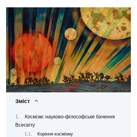
Зміст
Космізм: науково-філософське бачення
Всесвіту
Коріння космізму