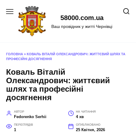
Перейти
до
58000.com.ua
вмісту
Ваш провідник у житті Чернівці
ГОЛОВНА
»
КОВАЛЬ ВІТАЛІЙ ОЛЕКСАНДРОВИЧ: ЖИТТЄВИЙ ШЛЯХ ТА
ПРОФЕСІЙНІ ДОСЯГНЕННЯ
Коваль Віталій
Олександрович: життєвий
шлях та професійні
досягнення
АВТОР
НА ЧИТАННЯ
Fedorenko Serhii
4 хв
ПЕРЕГЛЯДІВ
ОПУБЛІКОВАНО
1
25 Квітня, 2026