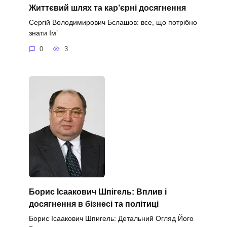
Життєвий шлях та кар’єрні досягнення
Сергій Володимирович Бєлашов: все, що потрібно
знати Ім’
0
3
Борис Ісаакович Шпігель: Вплив і
досягнення в бізнесі та політиці
Борис Ісаакович Шпигель: Детальний Огляд Його