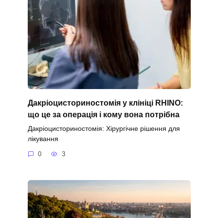
Дакріоцисториностомія у клініці RHINO:
що це за операція і кому вона потрібна
Дакріоцисториностомія: Хірургічне рішення для
лікування
0
3