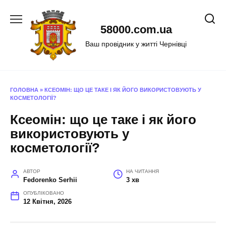
Перейти
до
58000.com.ua
вмісту
Ваш провідник у житті Чернівці
ГОЛОВНА
»
КСЕОМІН: ЩО ЦЕ ТАКЕ І ЯК ЙОГО ВИКОРИСТОВУЮТЬ У
КОСМЕТОЛОГІЇ?
Ксеомін: що це таке і як його
використовують у
косметології?
АВТОР
НА ЧИТАННЯ
Fedorenko Serhii
3 хв
ОПУБЛІКОВАНО
12 Квітня, 2026