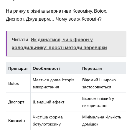
На ринку є різні альтернативи Ксеоміну. Botox,
Диспорт, Джувідерм… Чому все ж Ксеомін?
Читати
Як дізнатися, чи є фреон у
холодильнику: прості методи перевірки
Препарат
Особливості
Переваги
Мається довга історія
Відомий і широко
Botox
використання
застосовується
Економічніший у
Диспорт
Швидший ефект
використанні
Чистіша форма
Мінімальна кількість
Ксеомін
ботулотоксину
домішок